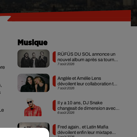
Musique
RÜFÜS DU SOL annonce un
nouvel album après sa tournée
7 août 2026
mondiale
bre
Angèle et Amélie Lens
dévoilent leur collaboration tant
,
7 août 2026
attendue
s
Il y a 10 ans, DJ Snake
changeait de dimension avec
Le
6 août 2026
son premier...
Fred again.. et Latin Mafia
dévoilent enfin leur mixtape
3 août 2026