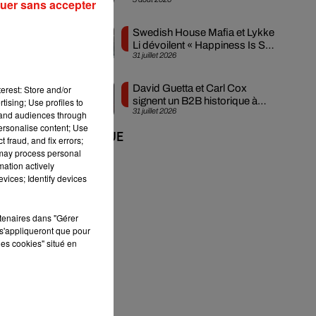
créée en...
uer sans accepter
Swedish House Mafia et Lykke
Li dévoilent « Happiness Is So
31 juillet 2026
Sad »
at»
David Guetta et Carl Cox
erest: Store and/or
signent un B2B historique à
tising; Use profiles to
ues
31 juillet 2026
Ibiza
tand audiences through
les
personalise content; Use
+ DE MUSIQUE
 fraud, and fix errors;
 may process personal
mation actively
vices; Identify devices
s
rtenaires dans "Gérer
s'appliqueront que pour
les cookies" situé en