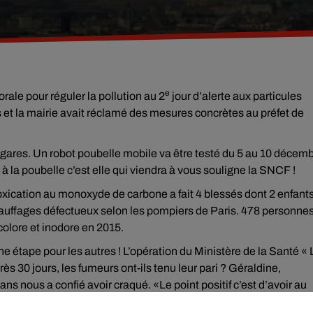
e
rale pour réguler la pollution au 2
jour d’alerte aux particules
s et la mairie avait réclamé des mesures concrètes au préfet de
s gares. Un robot poubelle mobile va être testé du 5 au 10 décem
s à la poubelle c’est elle qui viendra à vous souligne la SNCF !
ntoxication au monoxyde de carbone a fait 4 blessés dont 2 enfants
auffages défectueux selon les pompiers de Paris. 478 personne
ncolore et inodore en 2015.
ne étape pour les autres ! L’opération du Ministère de la Santé « 
ès 30 jours, les fumeurs ont-ils tenu leur pari ? Géraldine,
s nous a confié avoir craqué. «Le point positif c’est d’avoir au
s de 180.000 français auraient tenté l’expérience.