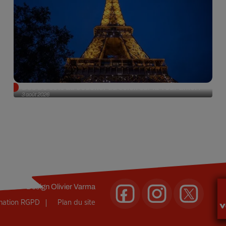
Des DJ sets au coucher du soleil sur la Tour Eiffel !
3 août 2026
Design
Olivier Varma
rmation RGPD
Plan du site