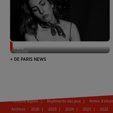
Netflix lance un immense Book Festival gratuit à
Paris
3 août 2026
+ DE PARIS NEWS
Mentions légales
Règlements des jeux
Notice d’info
Archives
2026
2025
2024
2023
2022