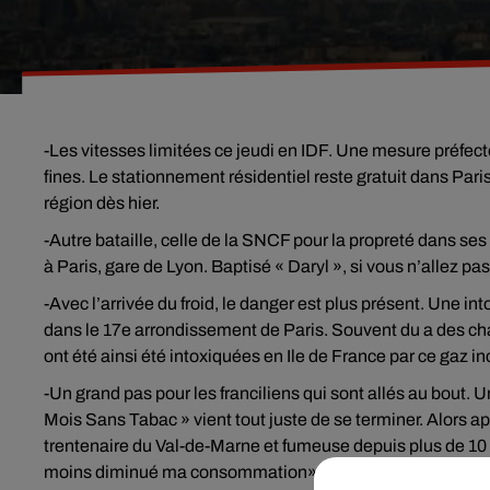
-Les vitesses limitées ce jeudi en IDF. Une mesure préfecto
fines. Le stationnement résidentiel reste gratuit dans Pari
région dès hier.
-Autre bataille, celle de la SNCF pour la propreté dans se
à Paris, gare de Lyon. Baptisé « Daryl », si vous n’allez pa
-Avec l’arrivée du froid, le danger est plus présent. Une i
dans le 17e arrondissement de Paris. Souvent du a des ch
ont été ainsi été intoxiquées en Ile de France par ce gaz i
-Un grand pas pour les franciliens qui sont allés au bout. U
Mois Sans Tabac » vient tout juste de se terminer. Alors apr
trentenaire du Val-de-Marne et fumeuse depuis plus de 10 an
moins diminué ma consommation», nous a-t-elle avoué. Prè