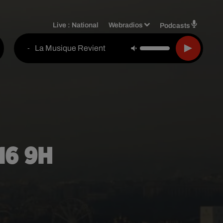
Live :
National
Webradios
Podcasts
La Musique Revient
-
/16 9H