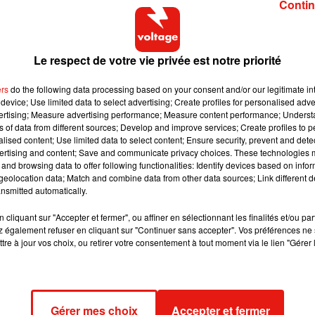
Contin
cier d’un commissariat. Annonce de la préfecture, presque deux
a Grande Borne. Deux policiers avaient été gravement brulés.
nstante dit le gouvernement. Désormais ce «Vigipirate Plus»,
Le respect de votre vie privée est notre priorité
lieu de deux : «Vigilance», «sécurité renforcée/risque d’attent
iquement en cas d’attentat ou de menaces sérieuses. «Vigipirate
ers
do the following data processing based on your consent and/or our legitimate int
device; Use limited data to select advertising; Create profiles for personalised adver
les menaces, drones ou cyber-attaques. Des dispositifs spécifiq
vertising; Measure advertising performance; Measure content performance; Unders
des terroristes comme les fusillades, les attaques à l’explosif, 
ns of data from different sources; Develop and improve services; Create profiles to 
alised content; Use limited data to select content; Ensure security, prevent and detect
ertising and content; Save and communicate privacy choices. These technologies
ontre le SIDA. L’infection par le VIH se maintient à un niveau
and browsing data to offer following functionalities: Identify devices based on infor
eolocation data; Match and combine data from other data sources; Link different de
cernées avec 2.500 nouveaux cas découvert chaque année sur le
nsmitted automatically.
IST continuent, elles, de progresser. La faute à l’absence ou le
 santé publique..
cliquant sur "Accepter et fermer", ou affiner en sélectionnant les finalités et/ou pa
 également refuser en cliquant sur "Continuer sans accepter". Vos préférences ne 
 tonnes de cadenas d’amour, enlevés des ponts des arts et de
tre à jour vos choix, ou retirer votre consentement à tout moment via le lien "Gérer 
L’argent récolté sera consacré à des actions de solidarité aux
urir pendant 24H pour la bonne cause. Ce soir à 18h30, Eric et son
Gérer mes choix
Accepter et fermer
x pour le Téléthon. Les courageux qui souhaiteraient courir avec