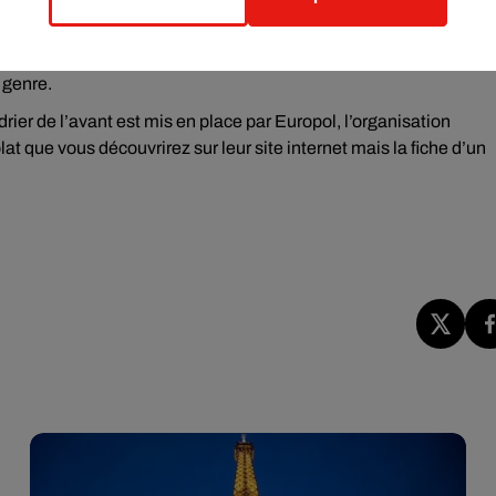
articipation de 5€.
st parfois "justifié". La Commission Européenne vient de publier le
 genre.
rier de l’avant est mis en place par Europol, l’organisation
at que vous découvrirez sur leur site internet mais la fiche d’un