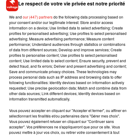
Le respect de votre vie privée est notre priorité
vérifier les pistolets a impulsion electrique avant de partir en
intervention. « Je vais bien, le taser aussi ! », s’est amusé
We and
our (447) partners
do the following data processing based on
l’officier…
your consent and/or our legitimate interest: Store and/or access
information on a device; Use limited data to select advertising; Create
profiles for personalised advertising; Use profiles to select personalised
Ecouter L'essentiel de l'actu 02/02/2017 9H
advertising; Measure advertising performance; Measure content
performance; Understand audiences through statistics or combinations
of data from different sources; Develop and improve services; Create
profiles to personalise content; Use profiles to select personalised
content; Use limited data to select content; Ensure security, prevent and
detect fraud, and fix errors; Deliver and present advertising and content;
Musique
Save and communicate privacy choices. These technologies may
process personal data such as IP address and browsing data to offer
following functionalities: Identify devices based on information actively
requested; Use precise geolocation data; Match and combine data from
Il y a 10 ans, DJ Snake changeait de
other data sources; Link different devices; Identify devices based on
dimension avec son premier...
information transmitted automatically.
6 août 2026
Vous pouvez accepter en cliquant sur "Accepter et fermer", ou affiner en
sélectionnant les finalités et/ou partenaires dans "Gérer mes choix".
Vous pouvez également refuser en cliquant sur "Continuer sans
accepter". Vos préférences ne s'appliqueront que pour ce site. Vous
pouvez mettre à jour vos choix, ou retirer votre consentement à tout
Fred again.. et Latin Mafia dévoilent enfin