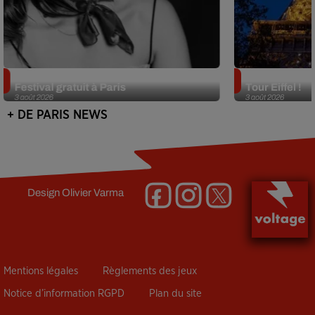
Netflix lance un immense Book
Des DJ sets au
Festival gratuit à Paris
Tour Eiffel !
3 août 2026
3 août 2026
+ DE PARIS NEWS
Design
Olivier Varma
Mentions légales
Règlements des jeux
Notice d’information RGPD
Plan du site