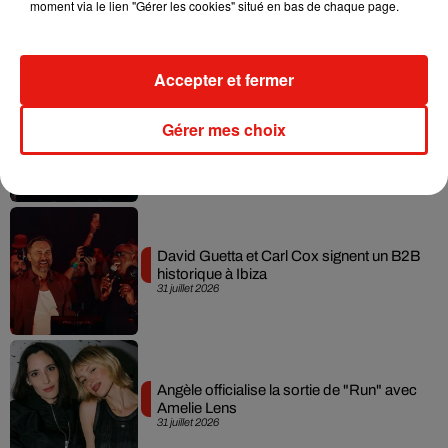
moment via le lien "Gérer les cookies" situé en bas de chaque page.
leur mixtape créée en...
3 août 2026
Accepter et fermer
Swedish House Mafia et Lykke Li
Gérer mes choix
dévoilent « Happiness Is So Sad »
31 juillet 2026
David Guetta et Carl Cox signent un B2B
historique à Ibiza
31 juillet 2026
Angèle officialise la sortie de "Run" avec
Amelie Lens
31 juillet 2026