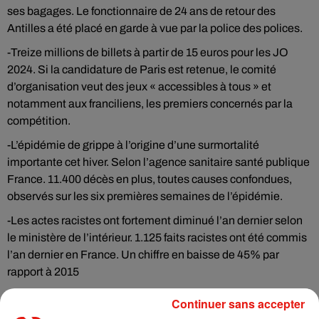
ses bagages. Le fonctionnaire de 24 ans de retour des
Antilles a été placé en garde à vue par la police des polices.
-Treize millions de billets à partir de 15 euros pour les JO
2024. Si la candidature de Paris est retenue, le comité
d’organisation veut des jeux « accessibles à tous » et
notamment aux franciliens, les premiers concernés par la
compétition.
-L’épidémie de grippe à l’origine d’une surmortalité
importante cet hiver. Selon l’agence sanitaire santé publique
France. 11.400 décès en plus, toutes causes confondues,
observés sur les six premières semaines de l’épidémie.
-Les actes racistes ont fortement diminué l’an dernier selon
le ministère de l’intérieur. 1.125 faits racistes ont été commis
l’an dernier en France. Un chiffre en baisse de 45% par
rapport à 2015
-Et puis un commissaire de police « tasé » par l’un de ses
Continuer sans accepter
hommes en Essonne. Un simple accident au moment de