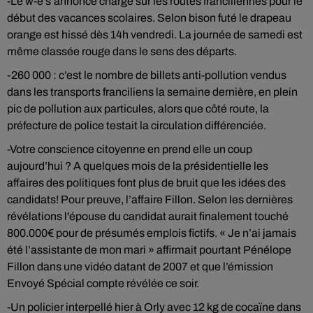
-Le w-e s’annonce chargé sur les routes franciliennes pour le
début des vacances scolaires. Selon bison futé le drapeau
orange est hissé dès 14h vendredi. La journée de samedi est
même classée rouge dans le sens des départs.
-260 000 : c’est le nombre de billets anti-pollution vendus
dans les transports franciliens la semaine dernière, en plein
pic de pollution aux particules, alors que côté route, la
préfecture de police testait la circulation différenciée.
-Votre conscience citoyenne en prend elle un coup
aujourd’hui ? A quelques mois de la présidentielle les
affaires des politiques font plus de bruit que les idées des
candidats! Pour preuve, l’affaire Fillon. Selon les dernières
révélations l'épouse du candidat aurait finalement touché
800.000€ pour de présumés emplois fictifs. « Je n’ai jamais
été l’assistante de mon mari » affirmait pourtant Pénélope
Fillon dans une vidéo datant de 2007 et que l’émission
Envoyé Spécial compte révélée ce soir.
-Un policier interpellé hier à Orly avec 12 kg de cocaïne dans