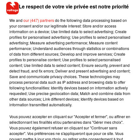
le dîner, le saviez-vous ?
Le burger est à la carte d’un
Le respect de votre vie privée est notre priorité
restaurant sur trois en France. Au fast-food ou au restaurant,
il s’en est vendu 1,2 milliard l’an dernier, pour un prix moyen
We and
our (447) partners
do the following data processing based on
d’un peu moins de 12€ !
your consent and/or our legitimate interest: Store and/or access
information on a device; Use limited data to select advertising; Create
profiles for personalised advertising; Use profiles to select personalised
Ecouter L'essentiel de l'actu 05/10/2016 15H
advertising; Measure advertising performance; Measure content
performance; Understand audiences through statistics or combinations
of data from different sources; Develop and improve services; Create
profiles to personalise content; Use profiles to select personalised
content; Use limited data to select content; Ensure security, prevent and
detect fraud, and fix errors; Deliver and present advertising and content;
Save and communicate privacy choices. These technologies may
Musique
process personal data such as IP address and browsing data to offer
following functionalities: Identify devices based on information actively
requested; Use precise geolocation data; Match and combine data from
other data sources; Link different devices; Identify devices based on
Fred again.. et Latin Mafia dévoilent enfin
information transmitted automatically.
leur mixtape créée en...
3 août 2026
Vous pouvez accepter en cliquant sur "Accepter et fermer", ou affiner en
sélectionnant les finalités et/ou partenaires dans "Gérer mes choix".
Vous pouvez également refuser en cliquant sur "Continuer sans
accepter". Vos préférences ne s'appliqueront que pour ce site. Vous
pouvez mettre à jour vos choix, ou retirer votre consentement à tout