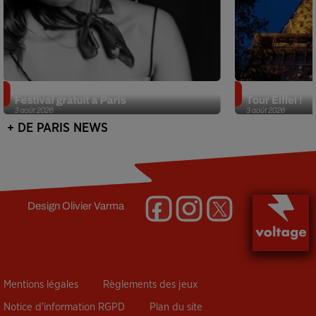
Netflix lance un immense Book
Des DJ sets au
Festival gratuit à Paris
Tour Eiffel !
3 août 2026
3 août 2026
+ DE PARIS NEWS
Design
Olivier Varma
Mentions légales
Règlements des jeux
Notice d’information RGPD
Plan du site