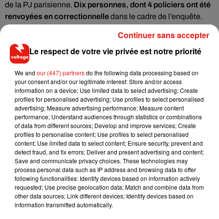
de la PJ parisienne.
Dix personnes, dont 4 policiers ont été
renvoyées en correctionnelle
dans le cadre de l’enquête.
Continuer sans accepter
-
Passation de pouvoir à 16h à Matignon entre Manuel Valls
Le respect de votre vie privée est notre priorité
et Bernard Cazeneuve,
suite au remaniement. Lui-même
remplacé par Bruno Le Roux au Ministère de l’Intérieur, à
We and
our (447) partners
do the following data processing based on
17h30.
your consent and/or our legitimate interest: Store and/or access
information on a device; Use limited data to select advertising; Create
- Et puis dernier match de poule de Ligue des Champions ce
profiles for personalised advertising; Use profiles to select personalised
advertising; Measure advertising performance; Measure content
soir. Déjà qualifié,
le PSG reçoit le club bulgare de
performance; Understand audiences through statistics or combinations
Ludogoretz, à 20h45, au Parc des Princes
of data from different sources; Develop and improve services; Create
profiles to personalise content; Use profiles to select personalised
content; Use limited data to select content; Ensure security, prevent and
Ecouter L'essentiel de l'actu 06/12/2016 15h
detect fraud, and fix errors; Deliver and present advertising and content;
Save and communicate privacy choices. These technologies may
process personal data such as IP address and browsing data to offer
following functionalities: Identify devices based on information actively
requested; Use precise geolocation data; Match and combine data from
other data sources; Link different devices; Identify devices based on
Musique
information transmitted automatically.