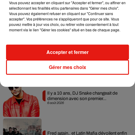
Vous pouvez accepter en cliquant sur "Accepter et fermer", ou affiner en
sélectionnant les finalités et/ou partenaires dans "Gérer mes choix".
RÜFÜS DU SOL annonce un nouvel
Vous pouvez également refuser en cliquant sur "Continuer sans
album après sa tournée mondiale
accepter". Vos préférences ne s'appliqueront que pour ce site. Vous
7 août 2026
pouvez mettre à jour vos choix, ou retirer votre consentement à tout
moment via le lien "Gérer les cookies" situé en bas de chaque page.
Accepter et fermer
Angèle et Amélie Lens dévoilent leur
collaboration tant attendue
7 août 2026
Gérer mes choix
Il y a 10 ans, DJ Snake changeait de
dimension avec son premier...
6 août 2026
Fred again.. et Latin Mafia dévoilent enfin