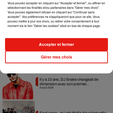
Vous pouvez accepter en cliquant sur "Accepter et fermer", ou affiner en
sélectionnant les finalités et/ou partenaires dans "Gérer mes choix".
Vous pouvez également refuser en cliquant sur "Continuer sans
RÜFÜS DU SOL annonce un nouvel
accepter". Vos préférences ne s'appliqueront que pour ce site. Vous
album après sa tournée mondiale
7 août 2026
pouvez mettre à jour vos choix, ou retirer votre consentement à tout
moment via le lien "Gérer les cookies" situé en bas de chaque page.
Accepter et fermer
Angèle et Amélie Lens dévoilent leur
collaboration tant attendue
7 août 2026
Gérer mes choix
Il y a 10 ans, DJ Snake changeait de
dimension avec son premier...
6 août 2026