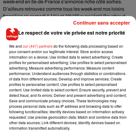
week-end en Ile-de-France s’annonce riche côté sorties.
D’ailleurs retrouvez comme tous les week-end nos loisirs
francilien ce samedi à 11H et 19H30 avec Virgil Bauchaud.
Continuer sans accepter
Le respect de votre vie privée est notre priorité
La météo en Ile-de-France ?
We and
our (447) partners
do the following data processing based on
Moins de vent mais une grisaille tenace, sans pluie toutefois,
your consent and/or our legitimate interest: Store and/or access
voire quelques éclaircies localement.
information on a device; Use limited data to select advertising; Create
profiles for personalised advertising; Use profiles to select personalised
Le mercure reste lui frais ! Ne comptez pas plus de 16° à St-
advertising; Measure advertising performance; Measure content
Germain-en-Laye et 17 à Montreuil pour les maximales ce
performance; Understand audiences through statistics or combinations
vendredi après-midi.
of data from different sources; Develop and improve services; Create
profiles to personalise content; Use profiles to select personalised
content; Use limited data to select content; Ensure security, prevent and
Ecouter L'essentiel de l'actu 07/10/2016 12H
detect fraud, and fix errors; Deliver and present advertising and content;
Save and communicate privacy choices. These technologies may
process personal data such as IP address and browsing data to offer
following functionalities: Identify devices based on information actively
requested; Use precise geolocation data; Match and combine data from
other data sources; Link different devices; Identify devices based on
information transmitted automatically.
Musique