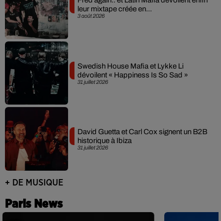
Fred again.. et Latin Mafia dévoilent enfin
leur mixtape créée en...
3 août 2026
Swedish House Mafia et Lykke Li
dévoilent « Happiness Is So Sad »
31 juillet 2026
David Guetta et Carl Cox signent un B2B
historique à Ibiza
31 juillet 2026
+ DE MUSIQUE
Paris News