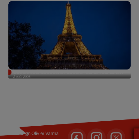
Des DJ sets au coucher du soleil sur la Tour Eiffel !
3 août 2026
Design
Olivier Varma