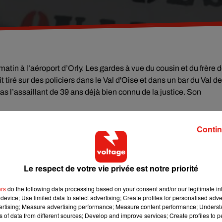
atin à l’aéroport d’Orly. Les gardes à vue du cousin et du frère 
it tiré sur des policiers dans le Val d'Oise et dans un bar du Val de
as l’assaillant de 39 ans déjà bien connu de la justice. Son
lusieurs milliers de personnes se sont rassemblées pour dénoncer
Contin
elques heurts avec les forces de l’ordre, 11 personnes ont été
jectiles.
e
st tombé ce w-e du 15
étage d’un immeuble de Nanterre. Selon l
Le respect de votre vie privée est notre priorité
e basculer par dessus une fenêtre ouverte après avoir échappé à 
ers
do the following data processing based on your consent and/or our legitimate int
device; Use limited data to select advertising; Create profiles for personalised adver
utolib’ ! Dès la mi-avril, le pass donnera accès au service d’auto
vertising; Measure advertising performance; Measure content performance; Unders
ns of data from different sources; Develop and improve services; Create profiles to 