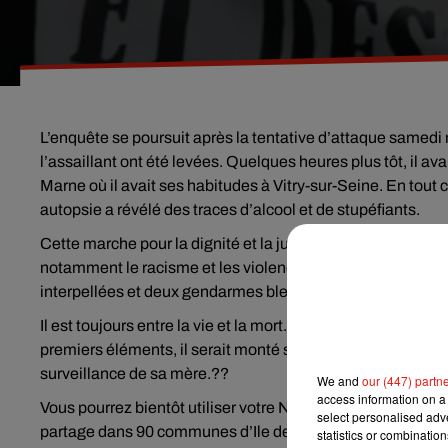
L’enquête se poursuit après la tentative d’attaque samedi m
l’assaillant ont été levées. Quelques heures plus tôt, il ava
Marne où il avait ses habitudes à Vitry-sur-Seine. En tout c
autopsie a révélé des traces d’alcool et de stupéfiants.
Cette marche pour la dignité et la justice à Paris hier. P
notamment le racisme et les violences policières. Après qu
interpellées et deux gendarmes blessés par des jets de pro
Il est toujours entre la vie et la mort. Un enfant de 2 ans e
premiers éléments, il serait monté sur une chaise avant d
surveillance de sa mère.??
We and
our (447) partn
access information on a 
Vous pourrez bientôt utiliser votre Navigo pour payer une A
select personalised ad
partage dans 90 communes d’Ile de France.
statistics or combinatio