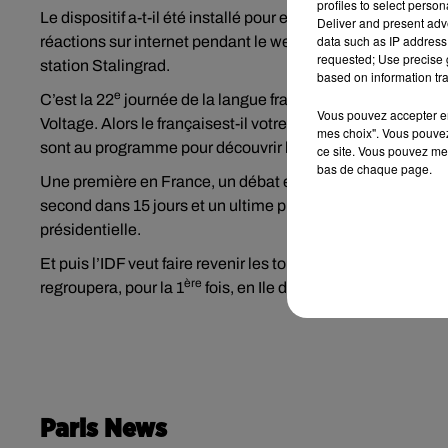
profiles to select person
Le dispositif a-t-il été installé pour empêcher les SDF de
Deliver and present adv
data such as IP address 
réactions sur internet pendant le week-end. Des nouveaux 
requested; Use precise g
station Stalingrad.
based on information tra
e
C’est la 22
journée de la langue française et de la franco
Vous pouvez accepter en 
Voltage. Alors le françaisest-il votre ami ou votre ennemi
mes choix". Vous pouvez
sont au programme pour découvrir les subtilités du França
ce site. Vous pouvez met
bas de chaque page.
Une première en France, un débat entre les 5 cinq principau
second dans 15 jours et un ultime prévu cette fois avec les 
présidentielle.
Et puis l’IDF veut faire revenir les touristes. Un nouveau di
ère
regroupera, pour la 1
fois, en Ile de France l’ensemble
Paris News