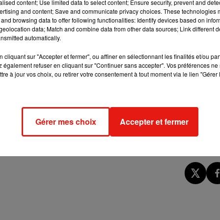
alised content; Use limited data to select content; Ensure security, prevent and detect
 dormir dans le métro? « Non », dit la RATP malgré les nombreuse
ertising and content; Save and communicate privacy choices. These technologies
and browsing data to offer following functionalities: Identify devices based on infor
bancs légèrement inclinés sont testés depuis vendredi dernier,
eolocation data; Match and combine data from other data sources; Link different de
nsmitted automatically.
phonie dans les médias. À cette occasion, on se mobilise sur
cliquant sur "Accepter et fermer", ou affiner en sélectionnant les finalités et/ou pa
 ? Plus de 1.500 rendez-vous partout en France et dans le monde
 également refuser en cliquant sur "Continuer sans accepter". Vos préférences ne 
is.
tre à jour vos choix, ou retirer votre consentement à tout moment via le lien "Gérer 
x candidats à la présidentielle aura lieu ce soir sur TF1. Un
er
11 candidats déclarés, trois jours avant le 1
tour de l’élection
Gérer mes choix
Accepter et fermer
spositif baptisé «Saison culturelle» sera présenté ce soir. Il
 des événements culturels privés comme publics dans un agenda.