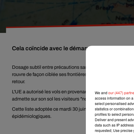
Cela coïncide avec le démarrage de la saison e
Dosage subtil entre précautions sanitaires liées au nouv
rouvre de façon ciblée ses frontières en plein démarrage d
retour.
L'UE a autorisé les vols en provenance de 14 pays de tous l
We and
our (447) partn
access information on a 
admette sur son sol les visiteurs
"non essentiels"
venant de
select personalised ad
statistics or combinatio
Cette liste adoptée ce mardi 30 juin et révisable dans de
profiles to select person
épidémiologiques.
Deliver and present adv
data such as IP address 
requested; Use precise g