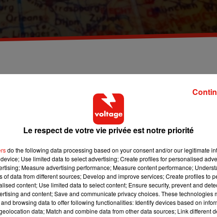
stivale.
Contin
eau coronavirus et nécessité économique: l'Union européenne
e la saison estivale, comme en Grèce où les charters sont de
Le respect de votre vie privée est notre priorité
es continents, plus ceux de Chine, à la seule condition qu'elle
ers
do the following data processing based on your consent and/or our legitimate int
device; Use limited data to select advertising; Create profiles for personalised adver
 l'Union européenne, ce qui n'est actuellement pas le cas.
vertising; Measure advertising performance; Measure content performance; Unders
ns of data from different sources; Develop and improve services; Create profiles to 
ux semaines est fondée
"en particulier"
sur des critères
alised content; Use limited data to select content; Ensure security, prevent and detect
ertising and content; Save and communicate privacy choices. These technologies
and browsing data to offer following functionalities: Identify devices based on infor
eolocation data; Match and combine data from other data sources; Link different de