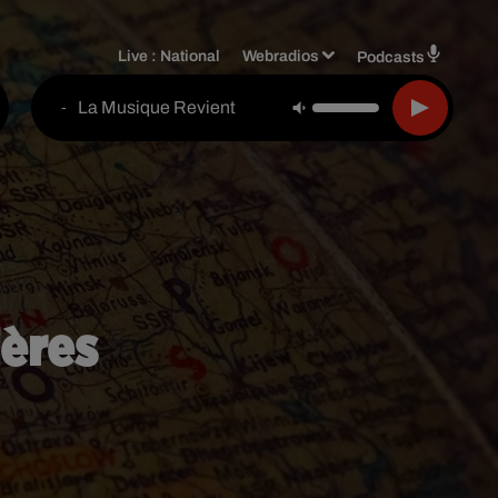
Live :
National
Webradios
Podcasts
La Musique Revient
-
ières