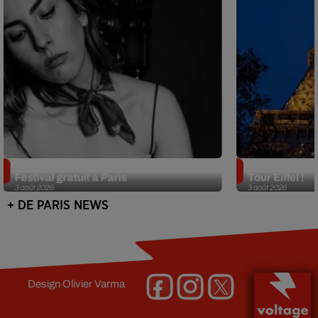
Netflix lance un immense Book
Des DJ sets au
Festival gratuit à Paris
Tour Eiffel !
3 août 2026
3 août 2026
+ DE PARIS NEWS
Design
Olivier Varma