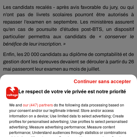
Les candidats recalés - après avis favorable du jury, ou qui
n’ont pas de livrets scolaires pourront être autorisés à
repasser l’examen en septembre. Les ministères assurent
qu’en cas de poursuite d’études post-BTS, un dispositif
particulier permettra aux candidats de
« conserver le
bénéfice de leur inscription. »
Enfin, les 20 000 candidats au diplôme de comptabilité et de
gestion dont les épreuves devaient se dérouler à partir du 26
mai passeront leur examen au mois de juillet.
Avec AFP
Continuer sans accepter
Le respect de votre vie privée est notre priorité
We and
our (447) partners
do the following data processing based on
Musique
your consent and/or our legitimate interest: Store and/or access
information on a device; Use limited data to select advertising; Create
profiles for personalised advertising; Use profiles to select personalised
advertising; Measure advertising performance; Measure content
RÜFÜS DU SOL annonce un nouvel
performance; Understand audiences through statistics or combinations