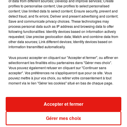
album après sa tournée mondiale
of data from different sources; Develop and improve services; Create
7 août 2026
profiles to personalise content; Use profiles to select personalised
content; Use limited data to select content; Ensure security, prevent and
detect fraud, and fix errors; Deliver and present advertising and content;
Save and communicate privacy choices. These technologies may
process personal data such as IP address and browsing data to offer
following functionalities: Identify devices based on information actively
Angèle et Amélie Lens dévoilent leur
requested; Use precise geolocation data; Match and combine data from
collaboration tant attendue
other data sources; Link different devices; Identify devices based on
7 août 2026
information transmitted automatically.
Vous pouvez accepter en cliquant sur "Accepter et fermer", ou affiner en
sélectionnant les finalités et/ou partenaires dans "Gérer mes choix".
Vous pouvez également refuser en cliquant sur "Continuer sans
Il y a 10 ans, DJ Snake changeait de
accepter". Vos préférences ne s'appliqueront que pour ce site. Vous
dimension avec son premier...
pouvez mettre à jour vos choix, ou retirer votre consentement à tout
6 août 2026
moment via le lien "Gérer les cookies" situé en bas de chaque page.
Accepter et fermer
Fred again.. et Latin Mafia dévoilent enfin
leur mixtape créée en...
Gérer mes choix
3 août 2026