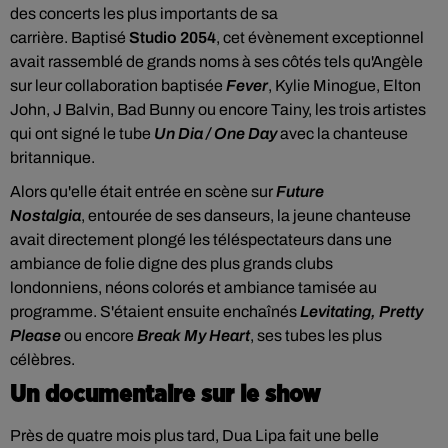
des concerts les plus importants de sa
carrière. Baptisé
Studio 2054
, cet évènement exceptionnel
avait rassemblé de grands noms à ses côtés tels qu'Angèle
sur leur collaboration baptisée
Fever
, Kylie Minogue, Elton
John, J Balvin, Bad Bunny ou encore Tainy, les trois artistes
qui ont signé le tube
Un Dia / One Day
avec la chanteuse
britannique.
Alors qu'elle était entrée en scène sur
Future
Nostalgia
,
e
ntourée de ses danseurs, la jeune chanteuse
avait directement plongé les téléspectateurs dans une
ambiance de folie digne des plus grands clubs
londonniens,
néons colorés et ambiance tamisée au
programme. S'étaient ensuite enchaînés
Levitating, Pretty
Please
ou encore
Break My Heart
, ses tubes les plus
célèbres
.
Un documentaire sur le show
Près de quatre mois plus tard, Dua Lipa fait une belle