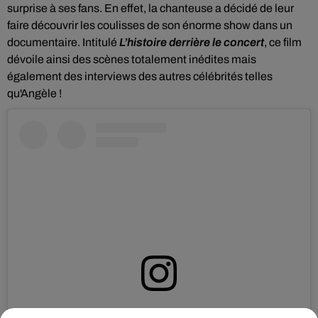
surprise à ses fans. En effet, la chanteuse a décidé de leur
faire découvrir
les coulisses de son énorme show dans un
documentaire. Intitulé
L’histoire derrière le concert
, ce film
dévoile ainsi des scènes totalement inédites mais
également des interviews des autres célébrités telles
qu'Angèle !
Voir cette publication sur Instagram