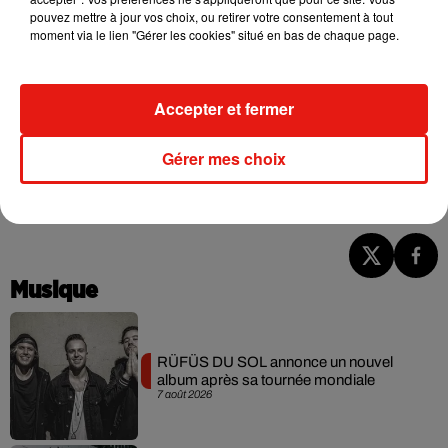
ainsi Dua Lipa. "
Nous voulions faire comme dans la vraie vie
pouvez mettre à jour vos choix, ou retirer votre consentement à tout
moment via le lien "Gérer les cookies" situé en bas de chaque page.
parce que nous nous étions rencontrées deux mois
auparavant mais nous avons connecté directement. Nous
sommes devenues amies et on s’est tout de suite amusées.
Accepter et fermer
Et c’était tout le but du show
", a de son côté expliqué Angèle
en interview.
Gérer mes choix
Vous pouvez d'orès et déjà vous procurer
ce documentaire
ainsi que le replay du concert juste ici
!
Musique
RÜFÜS DU SOL annonce un nouvel
album après sa tournée mondiale
7 août 2026