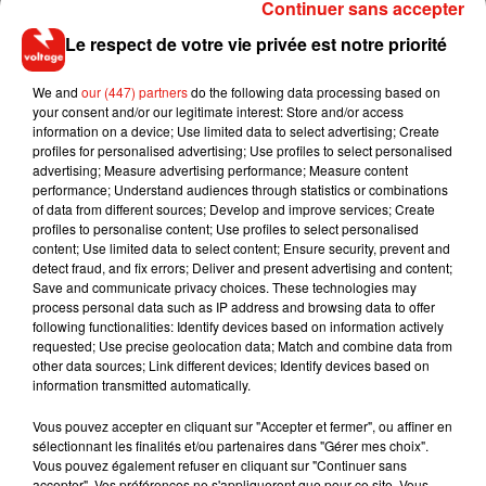
Continuer sans accepter
Une publication partagée par DUA LIPA (@dualipa)
Le respect de votre vie privée est notre priorité
We and
our (447) partners
do the following data processing based on
your consent and/or our legitimate interest: Store and/or access
information on a device; Use limited data to select advertising; Create
profiles for personalised advertising; Use profiles to select personalised
advertising; Measure advertising performance; Measure content
performance; Understand audiences through statistics or combinations
of data from different sources; Develop and improve services; Create
profiles to personalise content; Use profiles to select personalised
content; Use limited data to select content; Ensure security, prevent and
detect fraud, and fix errors; Deliver and present advertising and content;
Save and communicate privacy choices. These technologies may
process personal data such as IP address and browsing data to offer
following functionalities: Identify devices based on information actively
requested; Use precise geolocation data; Match and combine data from
other data sources; Link different devices; Identify devices based on
Voir cette publication sur Instagram
information transmitted automatically.
Une publication partagée par Ange̬le (@angele_vl)
Vous pouvez accepter en cliquant sur "Accepter et fermer", ou affiner en
sélectionnant les finalités et/ou partenaires dans "Gérer mes choix".
Vous pouvez également refuser en cliquant sur "Continuer sans
"Avoir Angèle dans le Studio 2054 était incroyable",
déclare
accepter". Vos préférences ne s'appliqueront que pour ce site. Vous