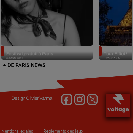
Netflix lance un immense Book
Des DJ sets au
Festival gratuit à Paris
Tour Eiffel !
3 août 2026
3 août 2026
+ DE PARIS NEWS
Design
Olivier Varma
Mentions légales
Règlements des jeux