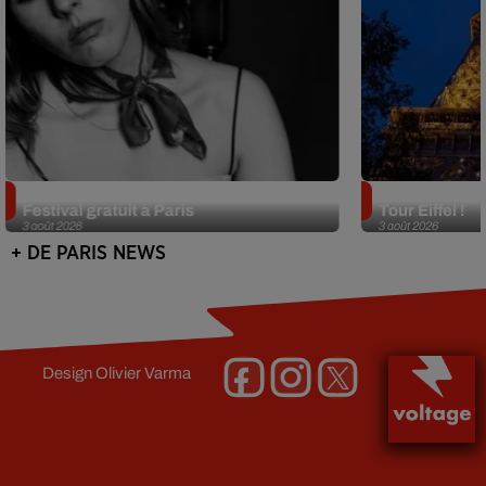
Netflix lance un immense Book
Des DJ sets au
Festival gratuit à Paris
Tour Eiffel !
3 août 2026
3 août 2026
+ DE PARIS NEWS
Design
Olivier Varma