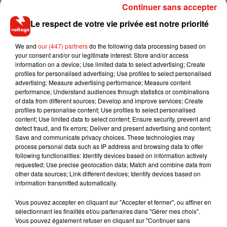
du tuba pour le transformer en masque respiratoire.
Continuer sans accepter
Engagée, la marque française a mis à disposition les plans
Le respect de votre vie privée est notre priorité
de ses masques pour pouvoir les modifier et surtout depuis
lundi, tout ses stocks. Plus aucune vente en ligne n’est
We and
our (447) partners
do the following data processing based on
autorisée. Tout le stock disponible ira aux hôpitaux et aux
your consent and/or our legitimate interest: Store and/or access
personnels soignants qui en font la demande par mail :
information on a device; Use limited data to select advertising; Create
profiles for personalised advertising; Use profiles to select personalised
easybreath-covid19@decathlon.com
advertising; Measure advertising performance; Measure content
Attention ne tentez pas de modifier votre masque chez
performance; Understand audiences through statistics or combinations
of data from different sources; Develop and improve services; Create
vous, il y déjà eu des accidents.
profiles to personalise content; Use profiles to select personalised
content; Use limited data to select content; Ensure security, prevent and
detect fraud, and fix errors; Deliver and present advertising and content;
Save and communicate privacy choices. These technologies may
process personal data such as IP address and browsing data to offer
Musique
following functionalities: Identify devices based on information actively
requested; Use precise geolocation data; Match and combine data from
other data sources; Link different devices; Identify devices based on
information transmitted automatically.
Fred again.. et Latin Mafia dévoilent enfin
leur mixtape créée en...
Vous pouvez accepter en cliquant sur "Accepter et fermer", ou affiner en
3 août 2026
sélectionnant les finalités et/ou partenaires dans "Gérer mes choix".
Vous pouvez également refuser en cliquant sur "Continuer sans