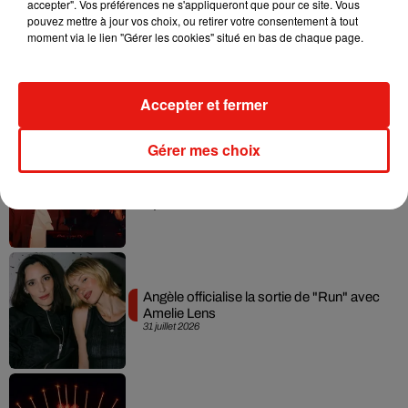
accepter". Vos préférences ne s'appliqueront que pour ce site. Vous
pouvez mettre à jour vos choix, ou retirer votre consentement à tout
moment via le lien "Gérer les cookies" situé en bas de chaque page.
Swedish House Mafia et Lykke Li
dévoilent « Happiness Is So Sad »
31 juillet 2026
Accepter et fermer
Gérer mes choix
David Guetta et Carl Cox signent un B2B
historique à Ibiza
31 juillet 2026
Angèle officialise la sortie de "Run" avec
Amelie Lens
31 juillet 2026