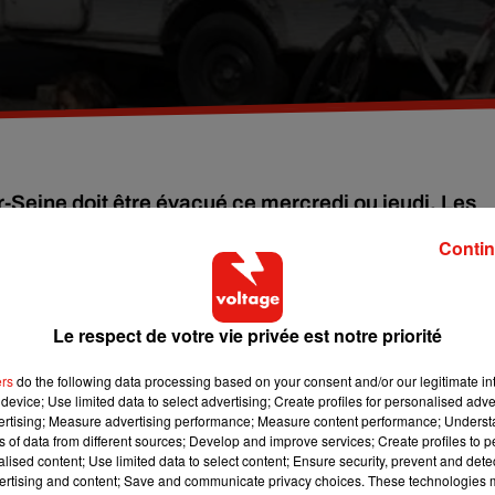
r-Seine doit être évacué ce mercredi ou jeudi. Les
er temps accueillies à l'hôtel.
Contin
Préfecture a indiqué l’évacuation imminente du campement de ro
 mercredi 26 ou jeudi 27 juillet. Afin d’assurer le bon déroulement
Le respect de votre vie privée est notre priorité
rs semaines. Au total, ce sont 300 personnes qui vivent sur place
ers
do the following data processing based on your consent and/or our legitimate int
device; Use limited data to select advertising; Create profiles for personalised adver
vertising; Measure advertising performance; Measure content performance; Unders
ns of data from different sources; Develop and improve services; Create profiles to 
e, est devenu insalubre. Une récente étude pointait du doigt la for
alised content; Use limited data to select content; Ensure security, prevent and detect
plomb. Au milieu des caravanes, des détritus envahissent
ertising and content; Save and communicate privacy choices. These technologies
 des rats, sans eau ni électricité. Des conditions d’hygiènes qui