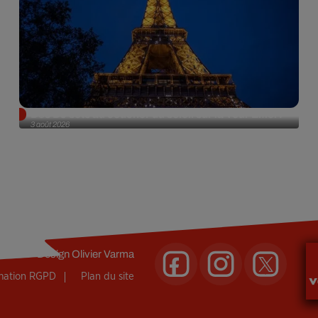
Des DJ sets au coucher du soleil sur la Tour Eiffel !
3 août 2026
Design
Olivier Varma
rmation RGPD
Plan du site