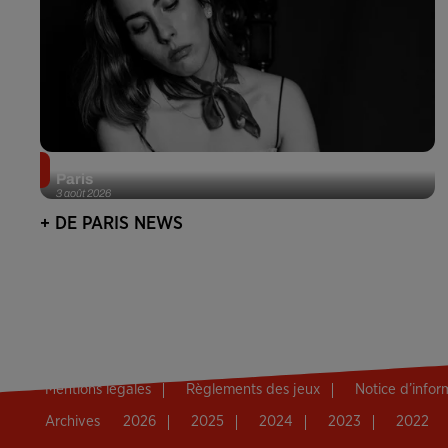
Netflix lance un immense Book Festival gratuit à
Paris
3 août 2026
+ DE PARIS NEWS
Mentions légales
Règlements des jeux
Notice d’info
Archives
2026
2025
2024
2023
2022