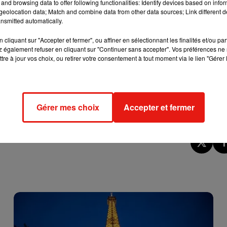
and browsing data to offer following functionalities: Identify devices based on infor
eolocation data; Match and combine data from other data sources; Link different de
ne partie du campement.
nsmitted automatically.
cliquant sur "Accepter et fermer", ou affiner en sélectionnant les finalités et/ou pa
 également refuser en cliquant sur "Continuer sans accepter". Vos préférences ne 
tre à jour vos choix, ou retirer votre consentement à tout moment via le lien "Gérer 
centrale reste celle du relogement. Pendant les deux premièr
el. Dans l’attente d’un logement social, 48 d’entre elles iront
, à l’issue de la période passée à l’hôtel, la situation s’annonce
s pourraient se retrouver à la rue. Une situation qui mobilisent
Gérer mes choix
Accepter et fermer
ario.