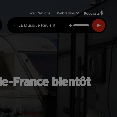
Live :
National
Webradios
Podcasts
La Musique Revient
-
-de-France bientôt