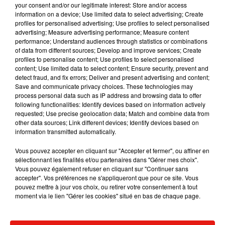
your consent and/or our legitimate interest: Store and/or access
public comme un "séducteur romantique", sans attache
information on a device; Use limited data to select advertising; Create
sentimentale sérieuse, et cette situation oblige le couple à
profiles for personalised advertising; Use profiles to select personalised
advertising; Measure advertising performance; Measure content
se cacher. Après cinq ans, France Gall ne supporte plus la vie
performance; Understand audiences through statistics or combinations
que Julien Clerc lui propose et finit par le quitter.
of data from different sources; Develop and improve services; Create
profiles to personalise content; Use profiles to select personalised
France, nous avions 20 ans, des bonheurs, des chagrins.
content; Use limited data to select content; Ensure security, prevent and
Une part de ma vie s'en va avec toi. Julien
detect fraud, and fix errors; Deliver and present advertising and content;
Save and communicate privacy choices. These technologies may
— Julien Clerc (@JulienClerc_Off)
7 janvier 2018
process personal data such as IP address and browsing data to offer
following functionalities: Identify devices based on information actively
En 1973, la chanteuse rencontre Michel Berger. En 1974, il lui
requested; Use precise geolocation data; Match and combine data from
écrit les paroles du titre « La déclaration d’amour », un
other data sources; Link different devices; Identify devices based on
information transmitted automatically.
morceau qui relancera durablement la carrière de France
Gall. D’autres succès suivront : « Musique », « Il jouait du
Vous pouvez accepter en cliquant sur "Accepter et fermer", ou affiner en
piano debout », « Résiste », « Évidemment »…
sélectionnant les finalités et/ou partenaires dans "Gérer mes choix".
Vous pouvez également refuser en cliquant sur "Continuer sans
accepter". Vos préférences ne s'appliqueront que pour ce site. Vous
pouvez mettre à jour vos choix, ou retirer votre consentement à tout
moment via le lien "Gérer les cookies" situé en bas de chaque page.