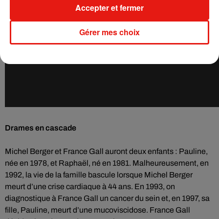
Accepter et fermer
Gérer mes choix
Drames en cascade
Michel Berger et France Gall auront deux enfants : Pauline,
née en 1978, et Raphaël, né en 1981. Malheureusement, en
1992, la vie de la famille bascule lorsque Michel Berger
meurt d’une crise cardiaque à 44 ans. En 1993, on
diagnostique à France Gall un cancer du sein et, en 1997, sa
fille, Pauline, meurt d’une mucoviscidose. France Gall