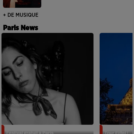
+ DE MUSIQUE
Paris News
Netflix lance un immense Book
Des DJ sets au
Festival gratuit à Paris
Tour Eiffel !