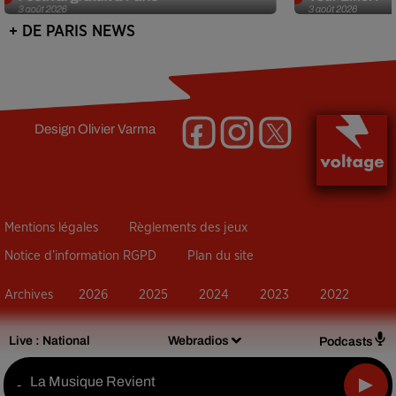
3 août 2026
3 août 2026
+ DE PARIS NEWS
Design
Olivier Varma
Mentions légales
Règlements des jeux
Notice d’information RGPD
Plan du site
Archives
2026
2025
2024
2023
2022
Live :
National
Webradios
Podcasts
La Musique Revient
-