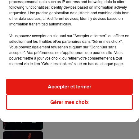
process personal data such as IP address and browsing data to offer
following functionalities: Identify devices based on information actively
requested; Use precise geolocation data; Match and combine data from
other data sources; Link different devices; Identify devices based on
Il y a 10 ans, DJ Snake changeait de
information transmitted automatically.
dimension avec son premier...
6 août 2026
Vous pouvez accepter en cliquant sur "Accepter et fermer", ou affiner en
sélectionnant les finalités et/ou partenaires dans "Gérer mes choix".
Vous pouvez également refuser en cliquant sur "Continuer sans
accepter". Vos préférences ne s'appliqueront que pour ce site. Vous
pouvez mettre à jour vos choix, ou retirer votre consentement à tout
moment via le lien "Gérer les cookies" situé en bas de chaque page.
Fred again.. et Latin Mafia dévoilent enfin
leur mixtape créée en...
3 août 2026
Accepter et fermer
Gérer mes choix
Swedish House Mafia et Lykke Li
dévoilent « Happiness Is So Sad »
31 juillet 2026