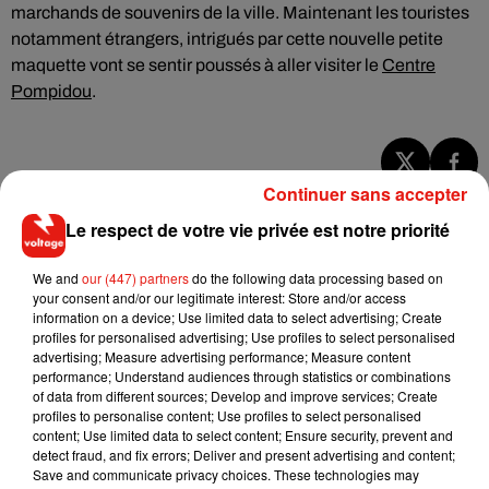
marchands de souvenirs de la ville. Maintenant les touristes
notamment étrangers, intrigués par cette nouvelle petite
maquette vont se sentir poussés à aller visiter le
Centre
Pompidou
.
Continuer sans accepter
Musique
Le respect de votre vie privée est notre priorité
We and
our (447) partners
do the following data processing based on
RÜFÜS DU SOL annonce un nouvel
your consent and/or our legitimate interest: Store and/or access
album après sa tournée mondiale
7 août 2026
information on a device; Use limited data to select advertising; Create
profiles for personalised advertising; Use profiles to select personalised
advertising; Measure advertising performance; Measure content
performance; Understand audiences through statistics or combinations
of data from different sources; Develop and improve services; Create
profiles to personalise content; Use profiles to select personalised
Angèle et Amélie Lens dévoilent leur
content; Use limited data to select content; Ensure security, prevent and
collaboration tant attendue
detect fraud, and fix errors; Deliver and present advertising and content;
7 août 2026
Save and communicate privacy choices. These technologies may