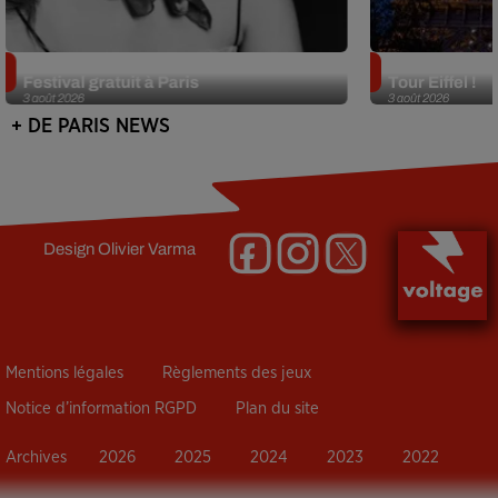
Netflix lance un immense Book
Des DJ sets au
Festival gratuit à Paris
Tour Eiffel !
3 août 2026
3 août 2026
+ DE PARIS NEWS
Design
Olivier Varma
Mentions légales
Règlements des jeux
Notice d’information RGPD
Plan du site
Archives
2026
2025
2024
2023
2022