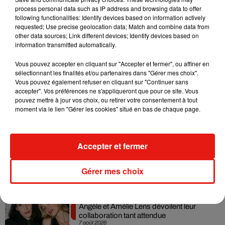
and visionary thinking that points us to the future.#COY2018
process personal data such as IP address and browsing data to offer
following functionalities: Identify devices based on information actively
Link in bio to learn more about #UltraViolet
requested; Use precise geolocation data; Match and combine data from
other data sources; Link different devices; Identify devices based on
Une publication partagée par PANTONE (@pantone) le
7 Déc. 2017 à 5h57 PST
information transmitted automatically.
Vous pouvez accepter en cliquant sur "Accepter et fermer", ou affiner en
sélectionnant les finalités et/ou partenaires dans "Gérer mes choix".
Vous pouvez également refuser en cliquant sur "Continuer sans
accepter". Vos préférences ne s'appliqueront que pour ce site. Vous
pouvez mettre à jour vos choix, ou retirer votre consentement à tout
Musique
moment via le lien "Gérer les cookies" situé en bas de chaque page.
RÜFÜS DU SOL annonce un nouvel
Accepter et fermer
album après sa tournée mondiale
7 août 2026
Gérer mes choix
Angèle et Amélie Lens dévoilent leur
collaboration tant attendue
7 août 2026