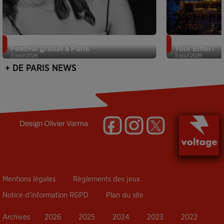
Netflix lance un immense Book
Des DJ sets au
Festival gratuit à Paris
Tour Eiffel !
3 août 2026
3 août 2026
+ DE PARIS NEWS
Design
Olivier Varma
Mentions légales
Règlements des jeux
Notice d’information RGPD
Plan du site
Archives
2026
2025
2024
2023
2022