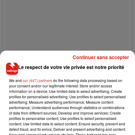
Continuer sans accepter
Le respect de votre vie privée est notre priorité
We and
our (447) partners
do the following data processing based on
your consent and/or our legitimate interest: Store and/or access
information on a device; Use limited data to select advertising; Create
profiles for personalised advertising; Use profiles to select personalised
advertising; Measure advertising performance; Measure content
performance; Understand audiences through statistics or combinations
Lighting the way for the year ahead, Pantone announces
of data from different sources; Develop and improve services; Create
PANTONE 18-3838 Ultra Violet as the Color of the Year 2018!
profiles to personalise content; Use profiles to select personalised
content; Use limited data to select content; Ensure security, prevent and
�xS�xÈx} A dramatically provocative and thoughtful
detect fraud, and fix errors; Deliver and present advertising and content;
purple shade, #UltraViolet communicates originality, ingenuity
Save and communicate privacy choices. These technologies may