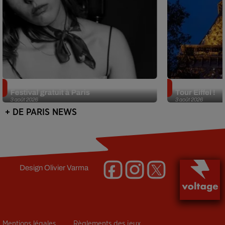
Netflix lance un immense Book
Des DJ sets au
Festival gratuit à Paris
Tour Eiffel !
3 août 2026
3 août 2026
+ DE PARIS NEWS
Design
Olivier Varma
Mentions légales
Règlements des jeux