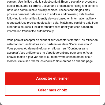
content; Use limited data to select content; Ensure security, prevent and
detect fraud, and fix errors; Deliver and present advertising and content;
Retenue en otage depuis près de 4 ans au Mali, sa
Save and communicate privacy choices. These technologies may
process personal data such as IP address and browsing data to offer
libération est un immense soulagement. À sa famille, à ses
following functionalities: Identify devices based on information actively
proches, j'adresse un message de sympathie. Aux autorités
requested; Use precise geolocation data; Match and combine data from
maliennes, merci. Le combat contre le terrorisme au Sahel
other data sources; Link different devices; Identify devices based on
information transmitted automatically.
se poursuit.
— Emmanuel Macron (@EmmanuelMacron)
Vous pouvez accepter en cliquant sur "Accepter et fermer", ou affiner en
October 8,
sélectionnant les finalités et/ou partenaires dans "Gérer mes choix".
2020
Vous pouvez également refuser en cliquant sur "Continuer sans
accepter". Vos préférences ne s'appliqueront que pour ce site. Vous
pouvez mettre à jour vos choix, ou retirer votre consentement à tout
moment via le lien "Gérer les cookies" situé en bas de chaque page.
Musique
Accepter et fermer
Il y a 10 ans, DJ Snake changeait de
Gérer mes choix
dimension avec son premier...
6 août 2026