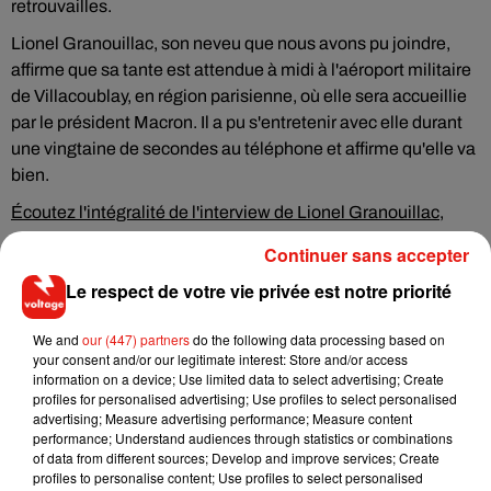
retrouvailles.
Lionel Granouillac, son neveu que nous avons pu joindre,
affirme que sa tante est attendue à midi à l'aéroport militaire
de Villacoublay, en région parisienne, où elle sera accueillie
par le président Macron. Il a pu s'entretenir avec elle durant
une vingtaine de secondes au téléphone et affirme qu'elle va
bien.
Écoutez l'intégralité de l'interview de Lionel Granouillac,
neveu de Sophie Pétronin
Continuer sans accepter
Hier, le président français Emmanuel Macron avait exprimé
Le respect de votre vie privée est notre priorité
dans un communiqué son "immense soulagement" et sa
gratitude envers les autorités maliennes.
We and
our (447) partners
do the following data processing based on
your consent and/or our legitimate interest: Store and/or access
"Le combat contre le terrorisme au Sahel (où la France
information on a device; Use limited data to select advertising; Create
engage quelque 5 100 soldats, NDLR) se poursuit", a-t-il
profiles for personalised advertising; Use profiles to select personalised
tweeté. Il a indiqué qu'il accueillerait Mme Pétronin à son
advertising; Measure advertising performance; Measure content
performance; Understand audiences through statistics or combinations
retour en France vendredi.
of data from different sources; Develop and improve services; Create
profiles to personalise content; Use profiles to select personalised
Sophie Pétronin est libre.