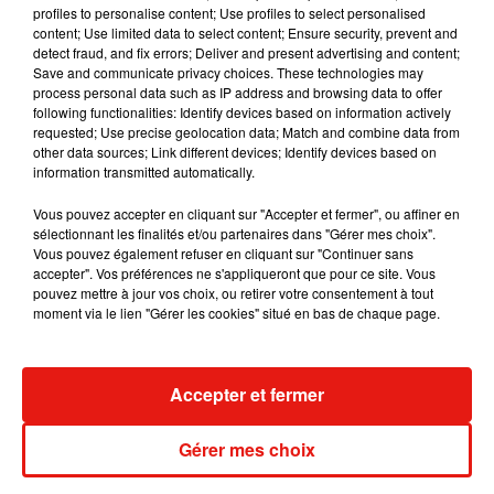
profiles to personalise content; Use profiles to select personalised
content; Use limited data to select content; Ensure security, prevent and
detect fraud, and fix errors; Deliver and present advertising and content;
Save and communicate privacy choices. These technologies may
process personal data such as IP address and browsing data to offer
Angèle et Amélie Lens dévoilent leur
following functionalities: Identify devices based on information actively
collaboration tant attendue
requested; Use precise geolocation data; Match and combine data from
7 août 2026
other data sources; Link different devices; Identify devices based on
information transmitted automatically.
Vous pouvez accepter en cliquant sur "Accepter et fermer", ou affiner en
sélectionnant les finalités et/ou partenaires dans "Gérer mes choix".
Vous pouvez également refuser en cliquant sur "Continuer sans
Il y a 10 ans, DJ Snake changeait de
accepter". Vos préférences ne s'appliqueront que pour ce site. Vous
dimension avec son premier...
6 août 2026
pouvez mettre à jour vos choix, ou retirer votre consentement à tout
moment via le lien "Gérer les cookies" situé en bas de chaque page.
Accepter et fermer
Fred again.. et Latin Mafia dévoilent enfin
leur mixtape créée en...
3 août 2026
Gérer mes choix