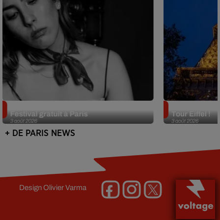
Netflix lance un immense Book
Des DJ sets au
Festival gratuit à Paris
Tour Eiffel !
3 août 2026
3 août 2026
+ DE PARIS NEWS
Design
Olivier Varma