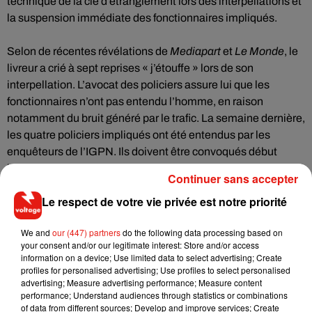
technique de la clé d’étranglement lors des interpellations et
la suspension immédiate des fonctionnaires impliqués.
Selon de récentes révélations de
Mediapart
et
Le Monde
, le
livreur a crié à sept reprises « j’étouffe » lors de son
interpellation. L’avocat des policiers assure lui que les
fonctionnaires n’ont pas entendu l’homme, en raison
notamment du bruit généré par le trafic. La semaine dernière,
les quatre policiers impliqués ont été entendus par les
enquêteurs de l’IGPN. Ils doivent être convoqués début
juillet devant le juge d’instruction.
Continuer sans accepter
Le respect de votre vie privée est notre priorité
We and
our (447) partners
do the following data processing based on
Musique
your consent and/or our legitimate interest: Store and/or access
information on a device; Use limited data to select advertising; Create
profiles for personalised advertising; Use profiles to select personalised
advertising; Measure advertising performance; Measure content
RÜFÜS DU SOL annonce un nouvel
performance; Understand audiences through statistics or combinations
album après sa tournée mondiale
of data from different sources; Develop and improve services; Create
7 août 2026