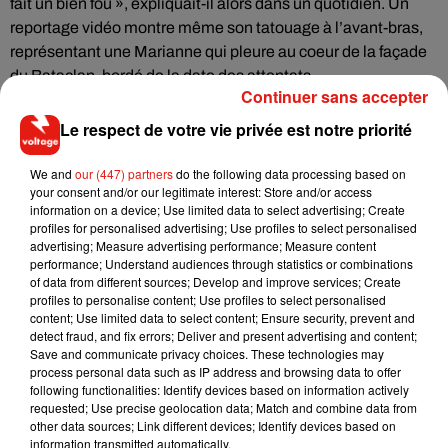
fait un bien fou », expliquait-il alors dans un quotidien. Un
reportage vidéo montre même son tatouage à l’avant-bras,
représentant une Marianne qui pleure au coeur de la façade
du Bataclan, bordé de la date des attentats.
Continuer sans accepter
Huit condamnations pour des tentatives d’escroqueries
Le respect de votre vie privée est notre priorité
Il avait déposé un dossier auprès du fonds d’indemnisation
des victimes. Pourtant, le jour de l’attaque, celui qui habitait
We and
our (447) partners
do the following data processing based on
alors au Chesnay passait la soirée dans les Yvelines. En
your consent and/or our legitimate interest: Store and/or access
information on a device; Use limited data to select advertising; Create
attendant d’être jugé, il avait été écroué à la maison d’arrêt
profiles for personalised advertising; Use profiles to select personalised
de Bois-d’Arcy (Yvelines).
advertising; Measure advertising performance; Measure content
performance; Understand audiences through statistics or combinations
« C’est assez terrible de voir des gens profiter de la solidarité
of data from different sources; Develop and improve services; Create
nationale, mais cela reste extrêmement minoritaire », avait
profiles to personalise content; Use profiles to select personalised
content; Use limited data to select content; Ensure security, prevent and
alors réagi le Fonds de garantie, qui recense huit
detect fraud, and fix errors; Deliver and present advertising and content;
condamnations pour des tentatives d’escroqueries depuis
Save and communicate privacy choices. These technologies may
janvier 2015.
process personal data such as IP address and browsing data to offer
following functionalities: Identify devices based on information actively
requested; Use precise geolocation data; Match and combine data from
other data sources; Link different devices; Identify devices based on
information transmitted automatically.