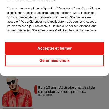
Musique
Vous pouvez accepter en cliquant sur "Accepter et fermer", ou affiner en
sélectionnant les finalités et/ou partenaires dans "Gérer mes choix".
Vous pouvez également refuser en cliquant sur "Continuer sans
accepter". Vos préférences ne s'appliqueront que pour ce site. Vous
RÜFÜS DU SOL annonce un nouvel
pouvez mettre à jour vos choix, ou retirer votre consentement à tout
album après sa tournée mondiale
moment via le lien "Gérer les cookies" situé en bas de chaque page.
7 août 2026
Accepter et fermer
Angèle et Amélie Lens dévoilent leur
collaboration tant attendue
Gérer mes choix
7 août 2026
Il y a 10 ans, DJ Snake changeait de
dimension avec son premier...
6 août 2026