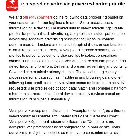
faire la guerre aux pauvres, faisons la guerre à la pauvreté. »
Le respect de votre vie privée est notre priorité
Dans le cadre de sa campagne, la fondation Abbé Pierre
We and
our (447) partners
do the following data processing based on
invite le public à prendre des photos des dispositifs anti-SDF
your consent and/or our legitimate interest: Store and/or access
et à les publier sur les réseaux sociaux avec le hashtag
information on a device; Use limited data to select advertising; Create
#soyonshumains. Les photos géolocalisées seront ensuite
profiles for personalised advertising; Use profiles to select personalised
advertising; Measure advertising performance; Measure content
répertoriées sur le site
soyonshumains.fr
.
performance; Understand audiences through statistics or combinations
of data from different sources; Develop and improve services; Create
profiles to personalise content; Use profiles to select personalised
content; Use limited data to select content; Ensure security, prevent and
detect fraud, and fix errors; Deliver and present advertising and content;
Musique
Save and communicate privacy choices. These technologies may
process personal data such as IP address and browsing data to offer
following functionalities: Identify devices based on information actively
requested; Use precise geolocation data; Match and combine data from
RÜFÜS DU SOL annonce un nouvel
other data sources; Link different devices; Identify devices based on
album après sa tournée mondiale
information transmitted automatically.
7 août 2026
Vous pouvez accepter en cliquant sur "Accepter et fermer", ou affiner en
sélectionnant les finalités et/ou partenaires dans "Gérer mes choix".
Vous pouvez également refuser en cliquant sur "Continuer sans
accepter". Vos préférences ne s'appliqueront que pour ce site. Vous
pouvez mettre à jour vos choix, ou retirer votre consentement à tout
Angèle et Amélie Lens dévoilent leur