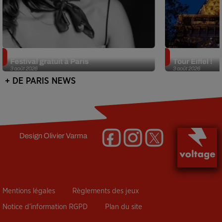
Netflix lance un immense Book
Des DJ sets au
Festival gratuit à Paris
Tour Eiffel !
3 août 2026
3 août 2026
+ DE PARIS NEWS
Design
Olivier Varma
Mentions légales
Règlements des jeux
Notice d’information RGPD
Plan du site