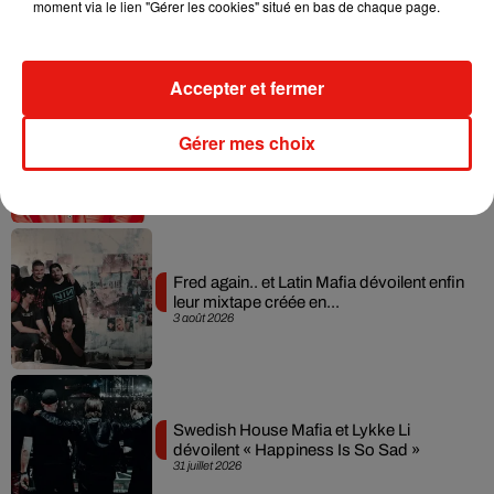
moment via le lien "Gérer les cookies" situé en bas de chaque page.
collaboration tant attendue
7 août 2026
Accepter et fermer
Il y a 10 ans, DJ Snake changeait de
Gérer mes choix
dimension avec son premier...
6 août 2026
Fred again.. et Latin Mafia dévoilent enfin
leur mixtape créée en...
3 août 2026
Swedish House Mafia et Lykke Li
dévoilent « Happiness Is So Sad »
31 juillet 2026