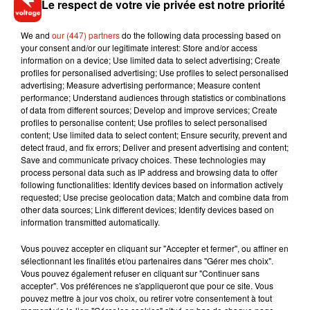
Le respect de votre vie privée est notre priorité
We and
our (447) partners
do the following data processing based on
your consent and/or our legitimate interest: Store and/or access
information on a device; Use limited data to select advertising; Create
profiles for personalised advertising; Use profiles to select personalised
advertising; Measure advertising performance; Measure content
performance; Understand audiences through statistics or combinations
of data from different sources; Develop and improve services; Create
profiles to personalise content; Use profiles to select personalised
content; Use limited data to select content; Ensure security, prevent and
detect fraud, and fix errors; Deliver and present advertising and content;
Musique
Save and communicate privacy choices. These technologies may
process personal data such as IP address and browsing data to offer
following functionalities: Identify devices based on information actively
requested; Use precise geolocation data; Match and combine data from
RÜFÜS DU SOL annonce un nouvel
other data sources; Link different devices; Identify devices based on
album après sa tournée mondiale
information transmitted automatically.
7 août 2026
Vous pouvez accepter en cliquant sur "Accepter et fermer", ou affiner en
sélectionnant les finalités et/ou partenaires dans "Gérer mes choix".
Vous pouvez également refuser en cliquant sur "Continuer sans
accepter". Vos préférences ne s'appliqueront que pour ce site. Vous
Angèle et Amélie Lens dévoilent leur
pouvez mettre à jour vos choix, ou retirer votre consentement à tout
collaboration tant attendue