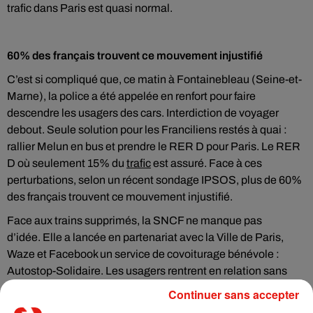
trafic dans Paris est quasi normal.
60% des français trouvent ce mouvement injustifié
C’est si compliqué que, ce matin à Fontainebleau (Seine-et-
Marne), la police a été appelée en renfort pour faire
descendre les usagers des cars. Interdiction de voyager
debout. Seule solution pour les Franciliens restés à quai :
rallier Melun en bus et prendre le RER D pour Paris. Le RER
D où seulement 15% du
trafic
est assuré. Face à ces
perturbations, selon un récent sondage IPSOS, plus de 60%
des français trouvent ce mouvement injustifié.
Face aux trains supprimés, la SNCF ne manque pas
d’idée. Elle a lancée en partenariat avec la Ville de Paris,
Waze et Facebook un service de covoiturage bénévole :
Autostop-Solidaire. Les usagers rentrent en relation sans
intermédiaire. Sauf que sur la route la situation s’est très vite
Continuer sans accepter
compliquée même si la pagaille a été évitée.