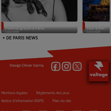
Netflix lance un immense Book
Des DJ sets au
Festival gratuit à Paris
Tour Eiffel !
3 août 2026
3 août 2026
+ DE PARIS NEWS
Design
Olivier Varma
Mentions légales
Règlements des jeux
Notice d’information RGPD
Plan du site