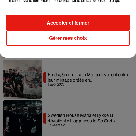
moment via le lien "Gérer les cookies" situé en bas de chaque page.
7 août 2026
Accepter et fermer
Il y a 10 ans, DJ Snake changeait de
Gérer mes choix
dimension avec son premier...
6 août 2026
Fred again.. et Latin Mafia dévoilent enfin
leur mixtape créée en...
3 août 2026
Swedish House Mafia et Lykke Li
dévoilent « Happiness Is So Sad »
31 juillet 2026