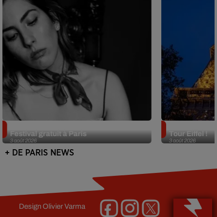
Netflix lance un immense Book
Des DJ sets au
Festival gratuit à Paris
Tour Eiffel !
3 août 2026
3 août 2026
+ DE PARIS NEWS
Design
Olivier Varma