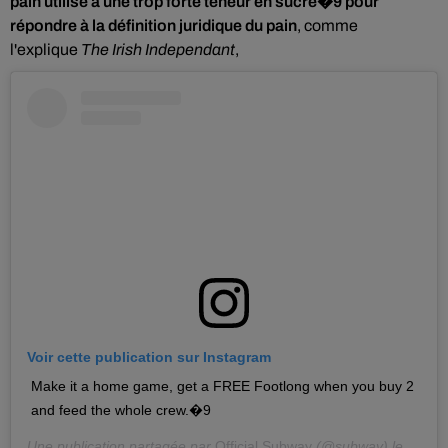
pain utilisé a une trop forte teneur en sucre�9 pour
répondre à la définition juridique du pain
, comme
l'explique
The Irish Independant
,
Voir cette publication sur Instagram
Make it a home game, get a FREE Footlong when you buy 2
and feed the whole crew.�9
Une publication partagée par
Official Subway
(@subway) le
24 Sep