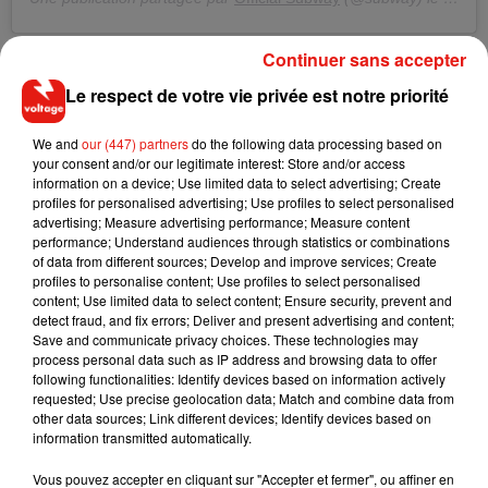
5 fois trop de sucre
Continuer sans accepter
Le respect de votre vie privée est notre priorité
En effet, la Cour suprême a déclaré que la pâte utilisée dans
les sandwichs Subway contenait cinq fois trop de sucre pour
We and
our (447) partners
do the following data processing based on
que l’on considère comme étant du "pain". Le poids du sucre
your consent and/or our legitimate interest: Store and/or access
est autour de 10 % de celui de la farine, alors que la loi stipule
information on a device; Use limited data to select advertising; Create
profiles for personalised advertising; Use profiles to select personalised
que le premier ne doit pas dépasser 2 % du second. "
Étant
advertising; Measure advertising performance; Measure content
donné que les sandwichs chauds de chez Subway, comme
performance; Understand audiences through statistics or combinations
celui aux boulettes de viande, ne contiennent pas de pain
of data from different sources; Develop and improve services; Create
profiles to personalise content; Use profiles to select personalised
stricto sensu, on ne peut pas dire qu’il s’agit d’un aliment de
content; Use limited data to select content; Ensure security, prevent and
base tel que l’entend la loi"
, a ainsi conclu la justice.
detect fraud, and fix errors; Deliver and present advertising and content;
Save and communicate privacy choices. These technologies may
process personal data such as IP address and browsing data to offer
following functionalities: Identify devices based on information actively
requested; Use precise geolocation data; Match and combine data from
Musique
other data sources; Link different devices; Identify devices based on
information transmitted automatically.
Vous pouvez accepter en cliquant sur "Accepter et fermer", ou affiner en