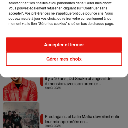
RÜFÜS DU SOL annonce un nouvel
sélectionnant les finalités et/ou partenaires dans "Gérer mes choix".
album après sa tournée mondiale
Vous pouvez également refuser en cliquant sur "Continuer sans
7 août 2026
accepter". Vos préférences ne s'appliqueront que pour ce site. Vous
pouvez mettre à jour vos choix, ou retirer votre consentement à tout
moment via le lien "Gérer les cookies" situé en bas de chaque page.
Angèle et Amélie Lens dévoilent leur
Accepter et fermer
collaboration tant attendue
7 août 2026
Gérer mes choix
Il y a 10 ans, DJ Snake changeait de
dimension avec son premier...
6 août 2026
Fred again.. et Latin Mafia dévoilent enfin
leur mixtape créée en...
3 août 2026