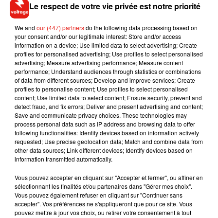
Le respect de votre vie privée est notre priorité
We and
our (447) partners
do the following data processing based on
your consent and/or our legitimate interest: Store and/or access
information on a device; Use limited data to select advertising; Create
profiles for personalised advertising; Use profiles to select personalised
advertising; Measure advertising performance; Measure content
performance; Understand audiences through statistics or combinations
of data from different sources; Develop and improve services; Create
profiles to personalise content; Use profiles to select personalised
content; Use limited data to select content; Ensure security, prevent and
detect fraud, and fix errors; Deliver and present advertising and content;
Musique
Save and communicate privacy choices. These technologies may
process personal data such as IP address and browsing data to offer
following functionalities: Identify devices based on information actively
requested; Use precise geolocation data; Match and combine data from
Il y a 10 ans, DJ Snake changeait de
other data sources; Link different devices; Identify devices based on
dimension avec son premier...
information transmitted automatically.
6 août 2026
Vous pouvez accepter en cliquant sur "Accepter et fermer", ou affiner en
sélectionnant les finalités et/ou partenaires dans "Gérer mes choix".
Vous pouvez également refuser en cliquant sur "Continuer sans
accepter". Vos préférences ne s'appliqueront que pour ce site. Vous
pouvez mettre à jour vos choix, ou retirer votre consentement à tout
Fred again.. et Latin Mafia dévoilent enfin