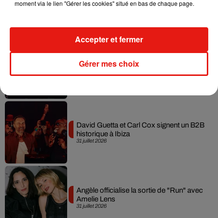
moment via le lien "Gérer les cookies" situé en bas de chaque page.
leur mixtape créée en...
3 août 2026
Accepter et fermer
Swedish House Mafia et Lykke Li
Gérer mes choix
dévoilent « Happiness Is So Sad »
31 juillet 2026
David Guetta et Carl Cox signent un B2B
historique à Ibiza
31 juillet 2026
Angèle officialise la sortie de "Run" avec
Amelie Lens
31 juillet 2026