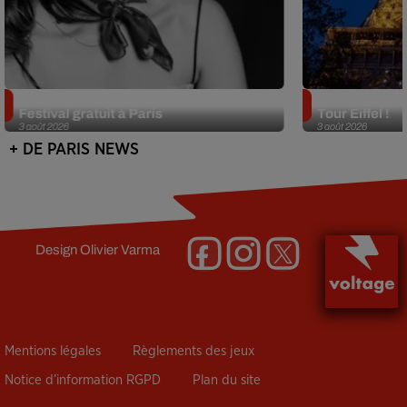
Netflix lance un immense Book
Des DJ sets au
Festival gratuit à Paris
Tour Eiffel !
3 août 2026
3 août 2026
+ DE PARIS NEWS
Design
Olivier Varma
Mentions légales
Règlements des jeux
Notice d’information RGPD
Plan du site