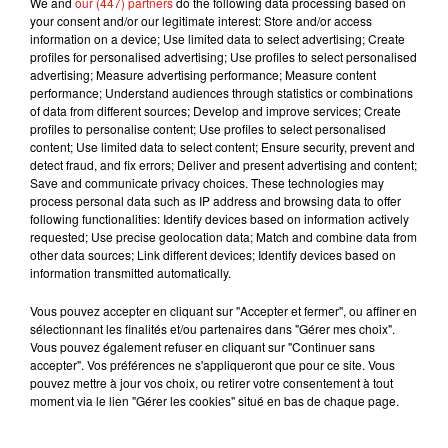
We and
our (447) partners
do the following data processing based on
your consent and/or our legitimate interest: Store and/or access
information on a device; Use limited data to select advertising; Create
profiles for personalised advertising; Use profiles to select personalised
advertising; Measure advertising performance; Measure content
performance; Understand audiences through statistics or combinations
of data from different sources; Develop and improve services; Create
Musique
profiles to personalise content; Use profiles to select personalised
content; Use limited data to select content; Ensure security, prevent and
detect fraud, and fix errors; Deliver and present advertising and content;
Save and communicate privacy choices. These technologies may
RÜFÜS DU SOL annonce un nouvel
process personal data such as IP address and browsing data to offer
album après sa tournée mondiale
following functionalities: Identify devices based on information actively
7 août 2026
requested; Use precise geolocation data; Match and combine data from
other data sources; Link different devices; Identify devices based on
information transmitted automatically.
Vous pouvez accepter en cliquant sur "Accepter et fermer", ou affiner en
sélectionnant les finalités et/ou partenaires dans "Gérer mes choix".
Angèle et Amélie Lens dévoilent leur
Vous pouvez également refuser en cliquant sur "Continuer sans
collaboration tant attendue
accepter". Vos préférences ne s'appliqueront que pour ce site. Vous
7 août 2026
pouvez mettre à jour vos choix, ou retirer votre consentement à tout
moment via le lien "Gérer les cookies" situé en bas de chaque page.