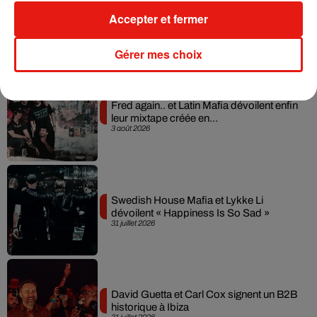
Il y a 10 ans, DJ Snake changeait de
Accepter et fermer
dimension avec son premier...
6 août 2026
Gérer mes choix
Fred again.. et Latin Mafia dévoilent enfin
leur mixtape créée en...
3 août 2026
Swedish House Mafia et Lykke Li
dévoilent « Happiness Is So Sad »
31 juillet 2026
David Guetta et Carl Cox signent un B2B
historique à Ibiza