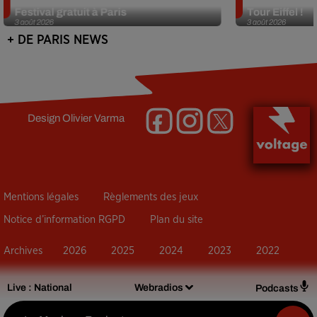
Festival gratuit à Paris
Tour Eiffel !
3 août 2026
3 août 2026
+ DE PARIS NEWS
Design
Olivier Varma
Mentions légales
Règlements des jeux
Notice d’information RGPD
Plan du site
Archives
2026
2025
2024
2023
2022
Live :
National
Webradios
Podcasts