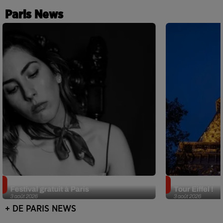
Paris News
Netflix lance un immense Book
Des DJ sets au
Festival gratuit à Paris
Tour Eiffel !
3 août 2026
3 août 2026
+ DE PARIS NEWS