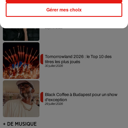
Gérer mes choix
Angèle officialise la sortie de "Run" avec
Amelie Lens
31 juillet 2026
Tomorrowland 2026 : le Top 10 des
titres les plus joués
30 juillet 2026
Black Coffee à Budapest pour un show
d'exception
29 juillet 2026
+ DE MUSIQUE