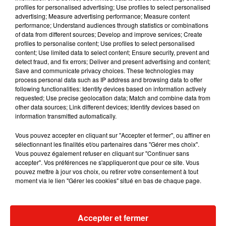
profiles for personalised advertising; Use profiles to select personalised
advertising; Measure advertising performance; Measure content
Musique
performance; Understand audiences through statistics or combinations
of data from different sources; Develop and improve services; Create
profiles to personalise content; Use profiles to select personalised
content; Use limited data to select content; Ensure security, prevent and
Fred again.. et Latin Mafia dévoilent enfin
detect fraud, and fix errors; Deliver and present advertising and content;
leur mixtape créée en...
Save and communicate privacy choices. These technologies may
3 août 2026
process personal data such as IP address and browsing data to offer
following functionalities: Identify devices based on information actively
requested; Use precise geolocation data; Match and combine data from
other data sources; Link different devices; Identify devices based on
information transmitted automatically.
Swedish House Mafia et Lykke Li
dévoilent « Happiness Is So Sad »
Vous pouvez accepter en cliquant sur "Accepter et fermer", ou affiner en
31 juillet 2026
sélectionnant les finalités et/ou partenaires dans "Gérer mes choix".
Vous pouvez également refuser en cliquant sur "Continuer sans
accepter". Vos préférences ne s'appliqueront que pour ce site. Vous
pouvez mettre à jour vos choix, ou retirer votre consentement à tout
moment via le lien "Gérer les cookies" situé en bas de chaque page.
David Guetta et Carl Cox signent un B2B
historique à Ibiza
31 juillet 2026
Accepter et fermer