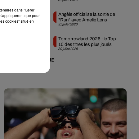
Ibiza
rtenaires dans "Gérer
Angèle officialise la sortie de
s'appliqueront que pour
"Run" avec Amelie Lens
les cookies" situé en
31 juillet 2026
Tomorrowland 2026 : le Top
10 des titres les plus joués
30 juillet 2026
+ DE MUSIQUE