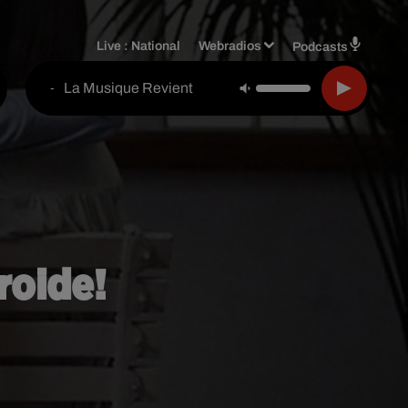
Live :
National
Webradios
Podcasts
La Musique Revient
-
roide!