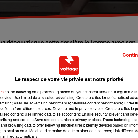
l va découvrir que cette dernière le trompe avec son
 décision de faire payer à sa femme cette liaison. 
Contin
le dans une agence de voyage à Londres. Il va se conecter à son
Le respect de votre vie privée est notre priorité
air aux 25 collègues de sa femme:
«Bonjour tout le monde, je
he avec Simon Smith du bureau de Manchester depuis 6 mois.»
ers
do the following data processing based on your consent and/or our legitimate int
device; Use limited data to select advertising; Create profiles for personalised adver
is va continuer son plan, toujours en se faisant passer pour Emily
vertising; Measure advertising performance; Measure content performance; Unders
ns of data from different sources; Develop and improve services; Create profiles to 
ise à deux reprises, je lui ai menti et l'ai convaincu de me
alised content; Use limited data to select content; Ensure security, prevent and detect
 de savoir avec quel genre de personne vous travaillez».
ertising and content; Save and communicate privacy choices. These technologies
and browsing data to offer following functionalities: Identify devices based on infor
près cet envoi de mail et l'amant d'Emily s'est retrouvé dehors, v
eolocation data; Match and combine data from other data sources; Link different de
nsmitted automatically.