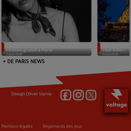
Netflix lance un immense Book
Des DJ sets au
Festival gratuit à Paris
Tour Eiffel !
3 août 2026
3 août 2026
+ DE PARIS NEWS
Design
Olivier Varma
Mentions légales
Règlements des jeux