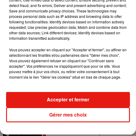
detect fraud, and fix errors; Deliver and present advertising and content;
Save and communicate privacy choices. These technologies may
Angèle et Amélie Lens dévoilent leur
process personal data such as IP address and browsing data to offer
collaboration tant attendue
following functionalities: Identify devices based on information actively
7 août 2026
requested; Use precise geolocation data; Match and combine data from
other data sources; Link different devices; Identify devices based on
information transmitted automatically.
Vous pouvez accepter en cliquant sur "Accepter et fermer", ou affiner en
Il y a 10 ans, DJ Snake changeait de
sélectionnant les finalités et/ou partenaires dans "Gérer mes choix".
dimension avec son premier...
Vous pouvez également refuser en cliquant sur "Continuer sans
6 août 2026
accepter". Vos préférences ne s'appliqueront que pour ce site. Vous
pouvez mettre à jour vos choix, ou retirer votre consentement à tout
moment via le lien "Gérer les cookies" situé en bas de chaque page.
Fred again.. et Latin Mafia dévoilent enfin
leur mixtape créée en...
Accepter et fermer
3 août 2026
Gérer mes choix
Swedish House Mafia et Lykke Li