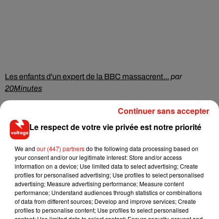
Les enfants d'un expert de la BBC massacrent...
par
20Minutes
Continuer sans accepter
Le respect de votre vie privée est notre priorité
Musique
We and
our (447) partners
do the following data processing based on
your consent and/or our legitimate interest: Store and/or access
information on a device; Use limited data to select advertising; Create
RÜFÜS DU SOL annonce un nouvel
profiles for personalised advertising; Use profiles to select personalised
album après sa tournée mondiale
advertising; Measure advertising performance; Measure content
7 août 2026
performance; Understand audiences through statistics or combinations
of data from different sources; Develop and improve services; Create
profiles to personalise content; Use profiles to select personalised
content; Use limited data to select content; Ensure security, prevent and