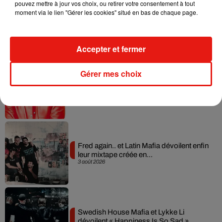
pouvez mettre à jour vos choix, ou retirer votre consentement à tout
moment via le lien "Gérer les cookies" situé en bas de chaque page.
Angèle et Amélie Lens dévoilent leur
collaboration tant attendue
7 août 2026
Accepter et fermer
Gérer mes choix
Il y a 10 ans, DJ Snake changeait de
dimension avec son premier...
6 août 2026
Fred again.. et Latin Mafia dévoilent enfin
leur mixtape créée en...
3 août 2026
Swedish House Mafia et Lykke Li
dévoilent « Happiness Is So Sad »