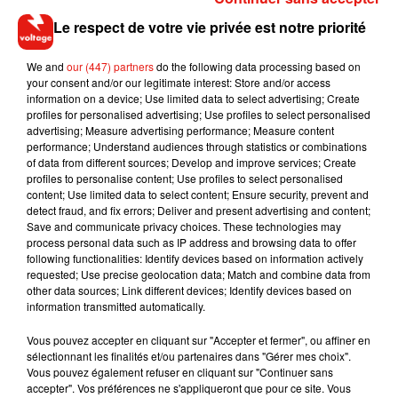
— Météo Express (@MeteoExpress)
10 juin 2018
Le respect de votre vie privée est notre priorité
Des chutes d’arbres ont aussi été signalées dans le secteur
We and
our (447) partners
do the following data processing based on
de Ris-Orangis et Soisy-sur-Seine. Certaines rues de
your consent and/or our legitimate interest: Store and/or access
Savigny-sur-Orge ont également terminées sous l’eau en
information on a device; Use limited data to select advertising; Create
début de soirée. Dans les Yvelines la grêle s’est invitée aussi
profiles for personalised advertising; Use profiles to select personalised
advertising; Measure advertising performance; Measure content
et quelques inondations ont été observées dans le secteur
performance; Understand audiences through statistics or combinations
de Rambouillet.
of data from different sources; Develop and improve services; Create
profiles to personalise content; Use profiles to select personalised
content; Use limited data to select content; Ensure security, prevent and
detect fraud, and fix errors; Deliver and present advertising and content;
Save and communicate privacy choices. These technologies may
Musique
process personal data such as IP address and browsing data to offer
following functionalities: Identify devices based on information actively
requested; Use precise geolocation data; Match and combine data from
other data sources; Link different devices; Identify devices based on
RÜFÜS DU SOL annonce un nouvel
information transmitted automatically.
album après sa tournée mondiale
7 août 2026
Vous pouvez accepter en cliquant sur "Accepter et fermer", ou affiner en
sélectionnant les finalités et/ou partenaires dans "Gérer mes choix".
Vous pouvez également refuser en cliquant sur "Continuer sans
accepter". Vos préférences ne s'appliqueront que pour ce site. Vous