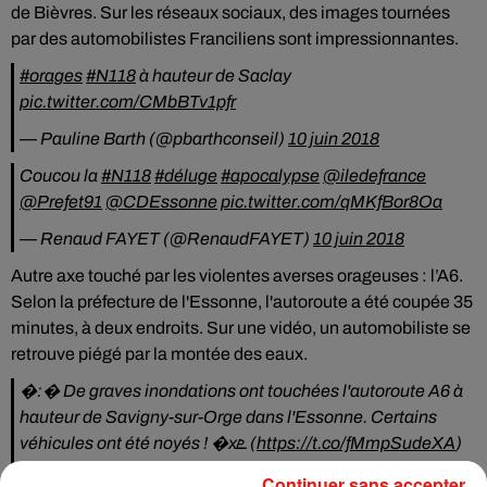
de Bièvres. Sur les réseaux sociaux, des images tournées
par des automobilistes Franciliens sont impressionnantes.
#orages
#N118
à hauteur de Saclay
pic.twitter.com/CMbBTv1pfr
— Pauline Barth (@pbarthconseil)
10 juin 2018
Coucou la
#N118
#déluge
#apocalypse
@iledefrance
@Prefet91
@CDEssonne
pic.twitter.com/qMKfBor8Oa
— Renaud FAYET (@RenaudFAYET)
10 juin 2018
Autre axe touché par les violentes averses orageuses : l’A6.
Selon la préfecture de l'Essonne, l'autoroute a été coupée 35
minutes, à deux endroits. Sur une vidéo, un automobiliste se
retrouve piégé par la montée des eaux.
�:� De graves inondations ont touchées l'autoroute A6 à
hauteur de Savigny-sur-Orge dans l'Essonne. Certains
véhicules ont été noyés ! �xܧ (
https://t.co/fMmpSudeXA
)
pic.twitter.com/vAiOAziGfa
Continuer sans accepter