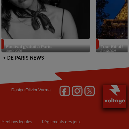
Netflix lance un immense Book
Des DJ sets au
Festival gratuit à Paris
Tour Eiffel !
3 août 2026
3 août 2026
+ DE PARIS NEWS
Design
Olivier Varma
Mentions légales
Règlements des jeux