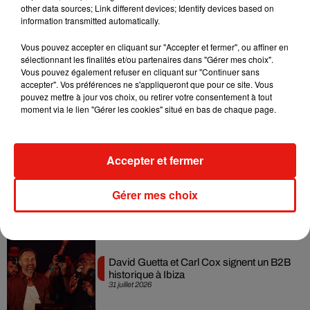
other data sources; Link different devices; Identify devices based on
6 août 2026
information transmitted automatically.
Vous pouvez accepter en cliquant sur "Accepter et fermer", ou affiner en
sélectionnant les finalités et/ou partenaires dans "Gérer mes choix".
Vous pouvez également refuser en cliquant sur "Continuer sans
Fred again.. et Latin Mafia dévoilent enfin
accepter". Vos préférences ne s'appliqueront que pour ce site. Vous
leur mixtape créée en...
pouvez mettre à jour vos choix, ou retirer votre consentement à tout
3 août 2026
moment via le lien "Gérer les cookies" situé en bas de chaque page.
Accepter et fermer
Swedish House Mafia et Lykke Li
dévoilent « Happiness Is So Sad »
Gérer mes choix
31 juillet 2026
David Guetta et Carl Cox signent un B2B
historique à Ibiza
31 juillet 2026