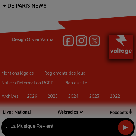
+ DE PARIS NEWS
Design
Olivier Varma
Mentions légales
Règlements des jeux
Notice d’information RGPD
Plan du site
Archives
2026
2025
2024
2023
2022
Live :
National
Webradios
Podcasts
La Musique Revient
-