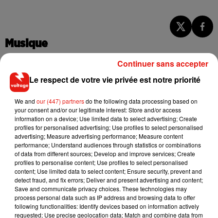
Musique
Continuer sans accepter
Le respect de votre vie privée est notre priorité
RÜFÜS DU SOL annonce un nouvel
album après sa tournée mondiale
7 août 2026
We and
our (447) partners
do the following data processing based on
your consent and/or our legitimate interest: Store and/or access
information on a device; Use limited data to select advertising; Create
profiles for personalised advertising; Use profiles to select personalised
advertising; Measure advertising performance; Measure content
Angèle et Amélie Lens dévoilent leur
performance; Understand audiences through statistics or combinations
collaboration tant attendue
of data from different sources; Develop and improve services; Create
7 août 2026
profiles to personalise content; Use profiles to select personalised
content; Use limited data to select content; Ensure security, prevent and
detect fraud, and fix errors; Deliver and present advertising and content;
Save and communicate privacy choices. These technologies may
process personal data such as IP address and browsing data to offer
following functionalities: Identify devices based on information actively
Il y a 10 ans, DJ Snake changeait de
requested; Use precise geolocation data; Match and combine data from
dimension avec son premier...