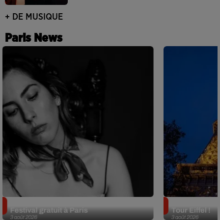
+ DE MUSIQUE
Paris News
Netflix lance un immense Book
Des DJ sets au
Festival gratuit à Paris
Tour Eiffel !
3 août 2026
3 août 2026