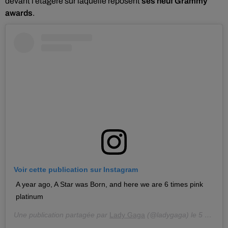
devant l’étagère sur laquelle reposent
ses neuf Grammy
awards
.
Voir cette publication sur Instagram
A year ago, A Star was Born, and here we are 6 times pink
platinum
Une publication partagée par
Lady Gaga
(@ladygaga) le
5 Oct. 2019 à 10 :00 PDT