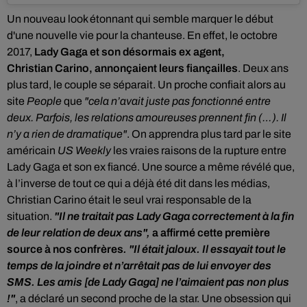
Un nouveau look étonnant qui semble marquer le début
d'une nouvelle vie pour la chanteuse. E
n effet, le octobre
2017,
Lady Gaga et son désormais ex agent,
Christian Carino, annonçaient leurs fiançailles
. Deux ans
plus tard, le couple se séparait. Un proche confiait alors au
site
People
que
"cela n’avait juste pas fonctionné entre
deux. Parfois, les relations amoureuses prennent fin (…). Il
n’y a rien de dramatique"
. On apprendra plus tard par le site
américain
US Weekly
les vraies raisons de la rupture entre
Lady Gaga et son ex fiancé. Une source a même révélé que,
à l’inverse de tout ce qui a déjà été dit dans les médias,
Christian Carino était le seul vrai responsable de la
situation.
"Il ne traitait pas Lady Gaga correctement à la fin
de leur relation de deux ans",
a affirmé cette première
source à nos confrères
. "Il était jaloux. Il essayait tout le
temps de la joindre et n’arrêtait pas de lui envoyer des
SMS. Les amis [de Lady Gaga] ne l’aimaient pas non plus
!"
, a déclaré un second proche de la star. Une obsession qui