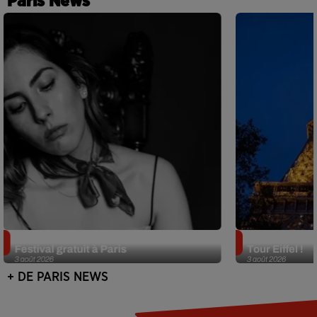
Paris News
Netflix lance un immense Book
Des DJ sets au
Festival gratuit à Paris
Tour Eiffel !
3 août 2026
3 août 2026
+ DE PARIS NEWS