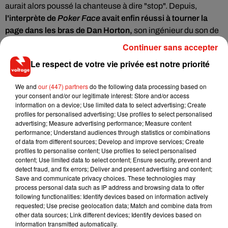
aurait alors poussé la chanteuse à dire "stop". Depuis
,
l'interprète de
Poker Face
avait enfin réussi à tourner la
page dans les bras de
Dan Horton,
son ingénieur du son de
37 ans avec qui elle collabore depuis quelques mois sur son
Continuer sans accepter
futur album.
Le respect de votre vie privée est notre priorité
Mais aujourd'hui, Lady Gaga semble être redevenue
célibataire.
La chanteuse du tube
Shallow
a confirmé son
We and
our (447) partners
do the following data processing based on
your consent and/or our legitimate interest: Store and/or access
nouveau statut amoureux dans une story Instagram, postée
information on a device; Use limited data to select advertising; Create
un jour après son énorme chute à Las Vegas.
"Je souffre
profiles for personalised advertising; Use profiles to select personalised
peut-être beaucoup mais je ne pouvais pas rater mon dîner
advertising; Measure advertising performance; Measure content
performance; Understand audiences through statistics or combinations
de célibataire avec mes meilleurs amis"
, a-t-elle écrit. Une
of data from different sources; Develop and improve services; Create
rupture qui n'empêche heureusement pas la star d'aller de
profiles to personalise content; Use profiles to select personalised
l'avant. Pour rappel, Lady Gaga vient d'apparaître dans le
content; Use limited data to select content; Ensure security, prevent and
detect fraud, and fix errors; Deliver and present advertising and content;
documentaire
How to Be : Mark Ronson
, aux côtés de
Save and communicate privacy choices. These technologies may
Bradley Cooper et où ils partagent leurs avis sur leur
process personal data such as IP address and browsing data to offer
collaboration avec le producteur de musique britannique qui
following functionalities: Identify devices based on information actively
requested; Use precise geolocation data; Match and combine data from
a notamment co-écrit la chanson iconique
du film
A Star Is
other data sources; Link different devices; Identify devices based on
Born
, baptisée
Shallow
. Ce long-métrage a été diffusé dans
information transmitted automatically.