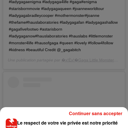
#ladygagaenigma #ladygaga4life #gaga#enigma
#starisbornmovie #ladygagaqueen #joanneworldtour
#ladygagabradleycooper #mothermonster#joanne
#thefame#hauslaboratories #ladygagafan #ladygagashallow
#gagafivefootwo #astarisborn
#ladygaganow#hauslaboratories #hauslabs #littlemonster
#monster4life #hausofgaga #queen #lovely #follow4follow
#kidness #beautiful Credit @_gagabitch
Une publication partagée par
�x!Èx!�Gaga Little Monster�xRÈxÈ
Continuer sans accepter
Le respect de votre vie privée est notre priorité