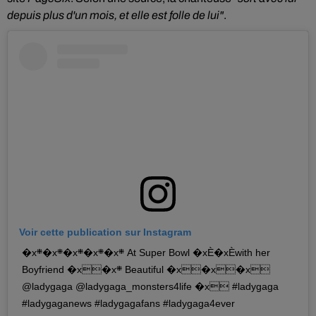
depuis plus d'un mois, et elle est folle de lui"
.
Voir cette publication sur Instagram
�x܍�x܍�x܍�x܍�x܍ At Super Bowl �xÈ�xÈwith her
Boyfriend �x�x܍ Beautiful �x�x�x
@ladygaga @ladygaga_monsters4life �x #ladygaga
#ladygaganews #ladygagafans #ladygaga4ever