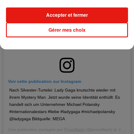
Accepter et fermer
Gérer mes choix
Voir cette publication sur Instagram
Nach Silvester-Turtelei: Lady Gaga knutschte wieder mit
ihrem Mystery Man. Jetzt wurde seine Identität enthüllt: Es
handelt sich um Unternehmer Michael Polansky
#internationalestars #liebe #ladygaga #michaelpolansky
@ladygaga Bildquelle: MEGA
Une publication partagée par
Promiflash
(@promiflash) le
3 Févr. 2020 à 1 :44 PST