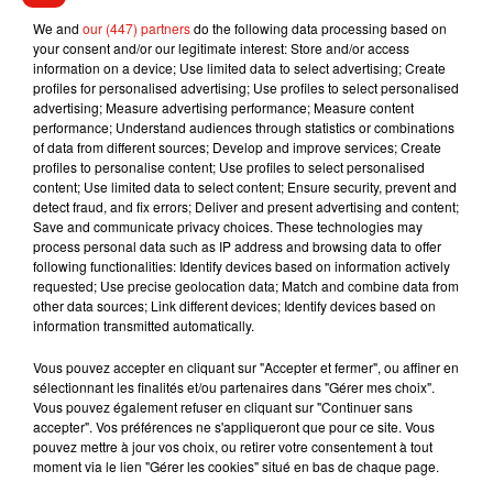
We and
our (447) partners
do the following data processing based on
your consent and/or our legitimate interest: Store and/or access
information on a device; Use limited data to select advertising; Create
profiles for personalised advertising; Use profiles to select personalised
Voir cette publication sur Instagram
advertising; Measure advertising performance; Measure content
performance; Understand audiences through statistics or combinations
At Super Bowl �xÈ�xÈwith her Boyfriend Michal
of data from different sources; Develop and improve services; Create
�x�x܍ @ladygaga @ladygaga_monsters4life �x
profiles to personalise content; Use profiles to select personalised
#ladygaga #ladygaganews #ladygagafans #ladygaga4ever
content; Use limited data to select content; Ensure security, prevent and
detect fraud, and fix errors; Deliver and present advertising and content;
#ladygagaenigma #ladygaga4life #gaga#enigma
Save and communicate privacy choices. These technologies may
#starisbornmovie #ladygagaqueen #joanneworldtour
process personal data such as IP address and browsing data to offer
#ladygagabradleycooper #mothermonster#joanne
following functionalities: Identify devices based on information actively
requested; Use precise geolocation data; Match and combine data from
#thefame#hauslaboratories #ladygagafan #ladygagashallow
other data sources; Link different devices; Identify devices based on
#gagafivefootwo #astarisborn
information transmitted automatically.
#ladygaganow#hauslaboratories #hauslabs #littlemonster
Vous pouvez accepter en cliquant sur "Accepter et fermer", ou affiner en
#monster4life #hausofgaga #queen #lovely #follow4follow
sélectionnant les finalités et/ou partenaires dans "Gérer mes choix".
#kidness #beautiful
Vous pouvez également refuser en cliquant sur "Continuer sans
accepter". Vos préférences ne s'appliqueront que pour ce site. Vous
Une publication partagée par
�x!Èx!�Gaga Little Monster�xRÈxÈ
pouvez mettre à jour vos choix, ou retirer votre consentement à tout
moment via le lien "Gérer les cookies" situé en bas de chaque page.