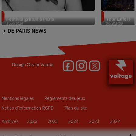
Netflix lance un immense Book
Des DJ sets au
Festival gratuit à Paris
Tour Eiffel !
3 août 2026
3 août 2026
+ DE PARIS NEWS
Design
Olivier Varma
Mentions légales
Règlements des jeux
Notice d’information RGPD
Plan du site
Archives
2026
2025
2024
2023
2022