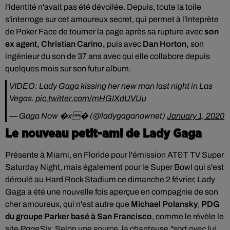
l'identité n'avait pas été dévoilée
. Depuis, toute la toile
s'interroge sur cet amoureux secret, qui permet à l'inteprète
de Poker Face de tourner la page après sa rupture avec
son
ex agent, Christian Carino,
puis avec
Dan Horton,
son
ingénieur du son de 37 ans avec qui elle collabore depuis
quelques mois sur son futur album.
VIDEO: Lady Gaga kissing her new man last night in Las
Vegas.
pic.twitter.com/mHGIXdUVUu
— Gaga Now �x� (@ladygaganownet)
January 1, 2020
Le nouveau petit-ami de Lady Gaga
Présente à Miami, en Floride pour
l'émission AT&T TV Super
Saturday Night, mais également pour le Super Bowl qui s'est
déroulé au Hard Rock Stadium ce dimanche 2 février, Lady
Gaga a été une nouvelle fois aperçue en compagnie de son
cher amoureux, qui n'est autre que
Michael Polansky
,
PDG
du groupe Parker basé à San Francisco
, comme le révèle le
site
PageSix
.
Selon une source, la chanteuse
"sort avec lui