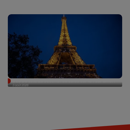
Des DJ sets au coucher du soleil sur la Tour Eiffel !
3 août 2026