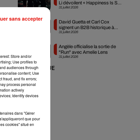
Li dévoilent « Happiness Is So
31 juillet 2026
Sad »
uer sans accepter
David Guetta et Carl Cox
signent un B2B historique à
31 juillet 2026
Ibiza
Angèle officialise la sortie de
"Run" avec Amelie Lens
erest: Store and/or
31 juillet 2026
tising; Use profiles to
tand audiences through
+ DE MUSIQUE
personalise content; Use
 fraud, and fix errors;
 may process personal
mation actively
vices; Identify devices
rtenaires dans "Gérer
s'appliqueront que pour
les cookies" situé en