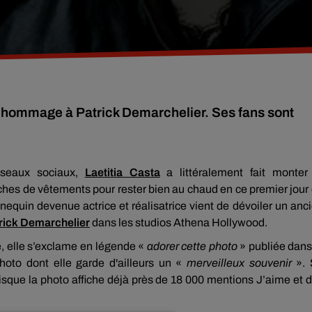
nd hommage à Patrick Demarchelier. Ses fans sont
seaux sociaux,
Laetitia
Casta
a littéralement fait monter
uches de vêtements pour rester bien au chaud en ce premier jour
nequin devenue actrice et réalisatrice
vient de dévoiler un anc
rick
Demarchelier
dans les
studios
Athena
Hollywood.
é, elle s’exclame en légende «
adorer cette photo
» publiée dans
hoto
dont elle garde d'ailleurs un «
merveilleux souvenir
».
sque la photo affiche déjà près de 18 000 mentions
J
’aime et 