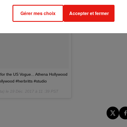
Gérer mes choix
Accepter et fermer
e for the US Vogue... Athena Hollywood
llywood #herbritts #studio
ta) le
19 Déc. 2017 à 11 :39 PST