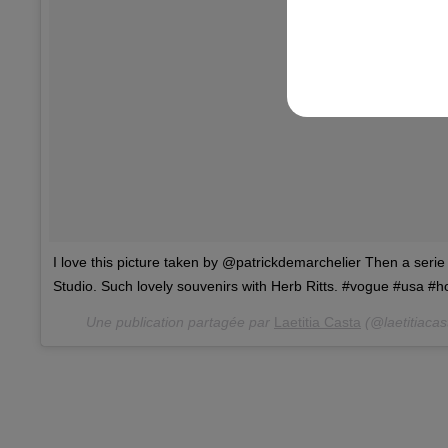
I love this picture taken by @patrickdemarchelier Then a seri
Studio. Such lovely souvenirs with Herb Ritts. #vogue #usa #ho
Une publication partagée par
Laetitia Casta
(@laetitiacas