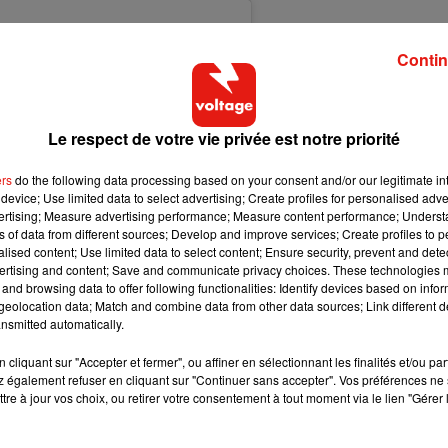
Contin
Le respect de votre vie privée est notre priorité
ers
do the following data processing based on your consent and/or our legitimate int
device; Use limited data to select advertising; Create profiles for personalised adver
vertising; Measure advertising performance; Measure content performance; Unders
ns of data from different sources; Develop and improve services; Create profiles to 
alised content; Use limited data to select content; Ensure security, prevent and detect
ertising and content; Save and communicate privacy choices. These technologies
and browsing data to offer following functionalities: Identify devices based on infor
eolocation data; Match and combine data from other data sources; Link different de
nsmitted automatically.
cliquant sur "Accepter et fermer", ou affiner en sélectionnant les finalités et/ou pa
 également refuser en cliquant sur "Continuer sans accepter". Vos préférences ne 
tre à jour vos choix, ou retirer votre consentement à tout moment via le lien "Gérer 