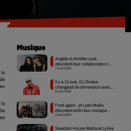
Musique
Angèle et Amélie Lens
dévoilent leur collaboration tant
7 août 2026
attendue
 la
 de
Il y a 10 ans, DJ Snake
ien
changeait de dimension avec
6 août 2026
son premier...
 la
Fred again.. et Latin Mafia
Sa
dévoilent enfin leur mixtape
3 août 2026
créée en...
des
Swedish House Mafia et Lykke