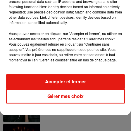
process personal data such as IP address and browsing data to offer
following functionalities: Identify devices based on information actively
requested; Use precise geolocation data; Match and combine data from
other data sources; Link different devices; Identify devices based on
Swedish House Mafia et Lykke Li
information transmitted automatically.
dévoilent « Happiness Is So Sad »
31 juillet 2026
Vous pouvez accepter en cliquant sur "Accepter et fermer", ou affiner en
sélectionnant les finalités et/ou partenaires dans "Gérer mes choix".
Vous pouvez également refuser en cliquant sur "Continuer sans
accepter". Vos préférences ne s'appliqueront que pour ce site. Vous
pouvez mettre à jour vos choix, ou retirer votre consentement à tout
moment via le lien "Gérer les cookies" situé en bas de chaque page.
David Guetta et Carl Cox signent un B2B
historique à Ibiza
31 juillet 2026
Accepter et fermer
Gérer mes choix
Angèle officialise la sortie de "Run" avec
Amelie Lens
31 juillet 2026