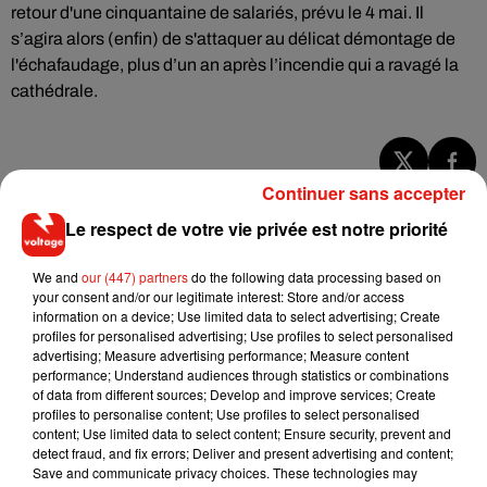
retour d'une cinquantaine de salariés, prévu le 4 mai. Il
s’agira alors (enfin) de s'attaquer au délicat démontage de
l'échafaudage, plus d’un an après l’incendie qui a ravagé la
cathédrale.
Continuer sans accepter
Musique
Le respect de votre vie privée est notre priorité
We and
our (447) partners
do the following data processing based on
Il y a 10 ans, DJ Snake changeait de
your consent and/or our legitimate interest: Store and/or access
dimension avec son premier...
6 août 2026
information on a device; Use limited data to select advertising; Create
profiles for personalised advertising; Use profiles to select personalised
advertising; Measure advertising performance; Measure content
performance; Understand audiences through statistics or combinations
of data from different sources; Develop and improve services; Create
profiles to personalise content; Use profiles to select personalised
Fred again.. et Latin Mafia dévoilent enfin
content; Use limited data to select content; Ensure security, prevent and
leur mixtape créée en...
detect fraud, and fix errors; Deliver and present advertising and content;
3 août 2026
Save and communicate privacy choices. These technologies may