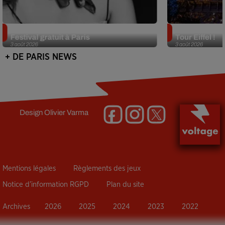
Netflix lance un immense Book
Des DJ sets au
Festival gratuit à Paris
Tour Eiffel !
3 août 2026
3 août 2026
+ DE PARIS NEWS
Design
Olivier Varma
Mentions légales
Règlements des jeux
Notice d’information RGPD
Plan du site
Archives
2026
2025
2024
2023
2022