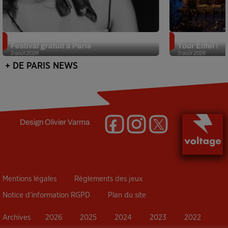
Netflix lance un immense Book
Des DJ sets au
Festival gratuit à Paris
Tour Eiffel !
3 août 2026
3 août 2026
+ DE PARIS NEWS
Design
Olivier Varma
Mentions légales
Règlements des jeux
Notice d’information RGPD
Plan du site
Archives
2026
2025
2024
2023
2022