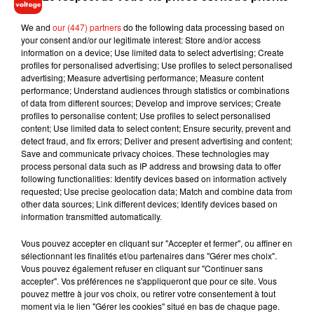
substances médicamenteuses modifiant l’activité
cérébrale
. Autre information importante,
1,6 millions de
We and
our (447) partners
do the following data processing based on
personnes ont été diagnostiquées séropositives en 2016
.
your consent and/or our legitimate interest: Store and/or access
information on a device; Use limited data to select advertising; Create
C’est moins que les années précédentes, mais l’usage du
profiles for personalised advertising; Use profiles to select personalised
préservatif reste indispensable pour limiter les risques.
advertising; Measure advertising performance; Measure content
performance; Understand audiences through statistics or combinations
of data from different sources; Develop and improve services; Create
profiles to personalise content; Use profiles to select personalised
content; Use limited data to select content; Ensure security, prevent and
Musique
detect fraud, and fix errors; Deliver and present advertising and content;
Save and communicate privacy choices. These technologies may
process personal data such as IP address and browsing data to offer
following functionalities: Identify devices based on information actively
RÜFÜS DU SOL annonce un nouvel
requested; Use precise geolocation data; Match and combine data from
album après sa tournée mondiale
other data sources; Link different devices; Identify devices based on
7 août 2026
information transmitted automatically.
Vous pouvez accepter en cliquant sur "Accepter et fermer", ou affiner en
sélectionnant les finalités et/ou partenaires dans "Gérer mes choix".
Vous pouvez également refuser en cliquant sur "Continuer sans
accepter". Vos préférences ne s'appliqueront que pour ce site. Vous
Angèle et Amélie Lens dévoilent leur
pouvez mettre à jour vos choix, ou retirer votre consentement à tout
collaboration tant attendue
moment via le lien "Gérer les cookies" situé en bas de chaque page.
7 août 2026