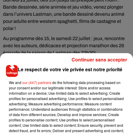
Bande dessinée, série animée et jeu vidéo, venez plonger
dans l’univers Lastman, une bande dessiné devenu animé
pour adulte entre western spaghetti, films de castagne et
polar !
Au programme dès 15, le samedi 22 juillet : jeux, rencontre
avec les auteurs, dédicaces et projection marathon des 26
épisode de la saison de Lastman dès 22h30!
Continuer sans accepter
Le samedi avant chaque film est aussi prévu la projection
Le respect de votre vie privée est notre priorité
d’un court métrage d’un réalisateur ayant sorti en salle son
premier long métrage en 2016.
We and
our (447) partners
do the following data processing based on
Sam 29.07
Journal
de Sébastien Laudenbach
your consent and/or our legitimate interest: Store and/or access
information on a device; Use limited data to select advertising; Create
Sam 5.08
Beauduc
de Laurent Teyssier
profiles for personalised advertising; Use profiles to select personalised
Sam 12.08
Courir
de Maud Alpi·
advertising; Measure advertising performance; Measure content
Sam 19.08
Le Génie de la boîte de raviolis
de Claude
performance; Understand audiences through statistics or combinations
of data from different sources; Develop and improve services; Create
Barras
profiles to personalise content; Use profiles to select personalised
content; Use limited data to select content; Ensure security, prevent and
Un film au fil de l’eau
detect fraud, and fix errors; Deliver and present advertising and content;