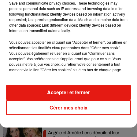
Tous les samedis et dimanches, embarquez aussi sur les
Save and communicate privacy choices. These technologies may
process personal data such as IP address and browsing data to offer
croisières
De l’assiette à l’écran
de
l’Eté du Canal
!
Pour ses
following functionalities: Identify devices based on information actively
10 ans,
L’Eté du Canal
s’associe à La Villette et vous
requested; Use precise geolocation data; Match and combine data from
concocte au fil de
other data sources; Link different devices; Identify devices based on
l'eau
des croisières inédites aux saveurs
information transmitted automatically.
des films que vous découvrirez ensuite sur l’écran géant du
Cinéma en plein air !
Vous pouvez accepter en cliquant sur "Accepter et fermer", ou affiner en
sélectionnant les finalités et/ou partenaires dans "Gérer mes choix".
Vous pouvez également refuser en cliquant sur "Continuer sans
accepter". Vos préférences ne s'appliqueront que pour ce site. Vous
pouvez mettre à jour vos choix, ou retirer votre consentement à tout
Musique
moment via le lien "Gérer les cookies" situé en bas de chaque page.
Accepter et fermer
RÜFÜS DU SOL annonce un nouvel
album après sa tournée mondiale
7 août 2026
Gérer mes choix
Angèle et Amélie Lens dévoilent leur