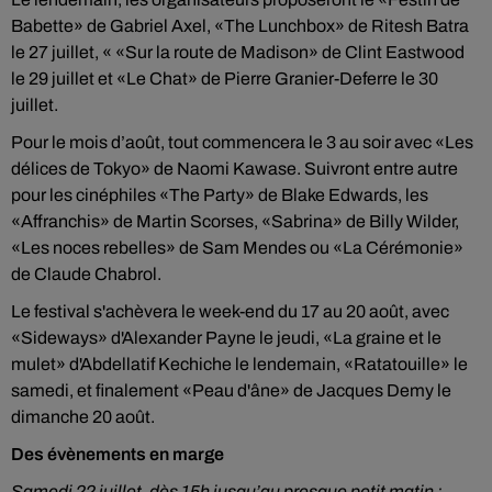
Babette» de Gabriel Axel, «The Lunchbox» de Ritesh Batra
le 27 juillet, « «Sur la route de Madison» de Clint Eastwood
le 29 juillet et «Le Chat» de Pierre Granier-Deferre le 30
juillet.
Pour le mois d’août, tout commencera le 3 au soir avec «Les
délices de Tokyo» de Naomi Kawase. Suivront entre autre
pour les cinéphiles «The Party» de Blake Edwards, les
«Affranchis» de Martin Scorses, «Sabrina» de Billy Wilder,
«Les noces rebelles» de Sam Mendes ou «La Cérémonie»
de Claude Chabrol.
Le festival s'achèvera le week-end du 17 au 20 août, avec
«Sideways» d'Alexander Payne le jeudi, «La graine et le
mulet» d'Abdellatif Kechiche le lendemain, «Ratatouille» le
samedi, et finalement «Peau d'âne» de Jacques Demy le
dimanche 20 août.
Des évènements en marge
Samedi 22 juillet, dès 15h jusqu’au presque petit matin :