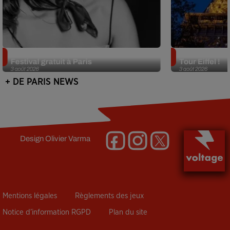
Netflix lance un immense Book
Des DJ sets au
Festival gratuit à Paris
Tour Eiffel !
3 août 2026
3 août 2026
+ DE PARIS NEWS
Design
Olivier Varma
Mentions légales
Règlements des jeux
Notice d’information RGPD
Plan du site