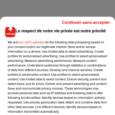
Continuer sans accepter
Une vidéo filmée avec un appareil photo. Pendant trois
minutes, Justine capture méticuleusement les amas de
Le respect de votre vie privée est notre priorité
déchets qui s’amoncellent par endroit devant chez elle.
We and
our (447) partners
do the following data processing based on
« C’est n’importe quoi ! Il y a un sommier, un aquarium et
your consent and/or our legitimate interest: Store and/or access
même des décorations de Noël ! Pourtant, on voit bien que
information on a device; Use limited data to select advertising; Create
profiles for personalised advertising; Use profiles to select personalised
c’est illégal ».
advertising; Measure advertising performance; Measure content
Le maire de la commune, Marc Honoré assure, au quotidien
performance; Understand audiences through statistics or combinations
of data from different sources; Develop and improve services; Create
Le Courrier des Yvelines, avoir fait le nécessaire pour
profiles to personalise content; Use profiles to select personalised
désobturer les trottoirs qui avaient été identifiés. Une réunion
content; Use limited data to select content; Ensure security, prevent and
est aussi prévue à la fin du mois avec tous les acteurs du
detect fraud, and fix errors; Deliver and present advertising and content;
Save and communicate privacy choices. These technologies may
dossier pour envisager des solutions.
process personal data such as IP address and browsing data to offer
following functionalities: Identify devices based on information actively
requested; Use precise geolocation data; Match and combine data from
other data sources; Link different devices; Identify devices based on
information transmitted automatically.