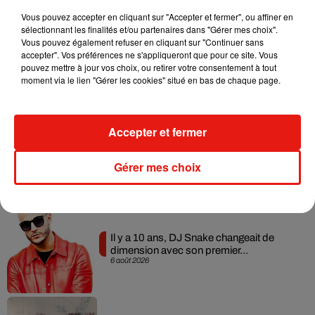
Musique
Vous pouvez accepter en cliquant sur "Accepter et fermer", ou affiner en
sélectionnant les finalités et/ou partenaires dans "Gérer mes choix".
Vous pouvez également refuser en cliquant sur "Continuer sans
RÜFÜS DU SOL annonce un nouvel
accepter". Vos préférences ne s'appliqueront que pour ce site. Vous
album après sa tournée mondiale
pouvez mettre à jour vos choix, ou retirer votre consentement à tout
7 août 2026
moment via le lien "Gérer les cookies" situé en bas de chaque page.
Accepter et fermer
Angèle et Amélie Lens dévoilent leur
collaboration tant attendue
Gérer mes choix
7 août 2026
Il y a 10 ans, DJ Snake changeait de
dimension avec son premier...
6 août 2026