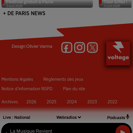
Festival gratuit à Paris
Tour Eiffel !
3 août 2026
3 août 2026
+ DE PARIS NEWS
Design
Olivier Varma
Mentions légales
Règlements des jeux
Notice d’information RGPD
Plan du site
Archives
2026
2025
2024
2023
2022
Live :
National
Webradios
Podcasts
La Musique Revient
-