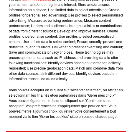
your consent and/or our legitimate interest: Store and/or access
les Pays Bas.
information on a device; Use limited data to select advertising; Create
profiles for personalised advertising; Use profiles to select personalised
advertising; Measure advertising performance; Measure content
performance; Understand audiences through statistics or combinations
of data from different sources; Develop and improve services; Create
Musique
profiles to personalise content; Use profiles to select personalised
content; Use limited data to select content; Ensure security, prevent and
detect fraud, and fix errors; Deliver and present advertising and content;
Save and communicate privacy choices. These technologies may
RÜFÜS DU SOL annonce un nouvel
process personal data such as IP address and browsing data to offer
album après sa tournée mondiale
following functionalities: Identify devices based on information actively
7 août 2026
requested; Use precise geolocation data; Match and combine data from
other data sources; Link different devices; Identify devices based on
information transmitted automatically.
Vous pouvez accepter en cliquant sur "Accepter et fermer", ou affiner en
Angèle et Amélie Lens dévoilent leur
sélectionnant les finalités et/ou partenaires dans "Gérer mes choix".
collaboration tant attendue
Vous pouvez également refuser en cliquant sur "Continuer sans
7 août 2026
accepter". Vos préférences ne s'appliqueront que pour ce site. Vous
pouvez mettre à jour vos choix, ou retirer votre consentement à tout
moment via le lien "Gérer les cookies" situé en bas de chaque page.