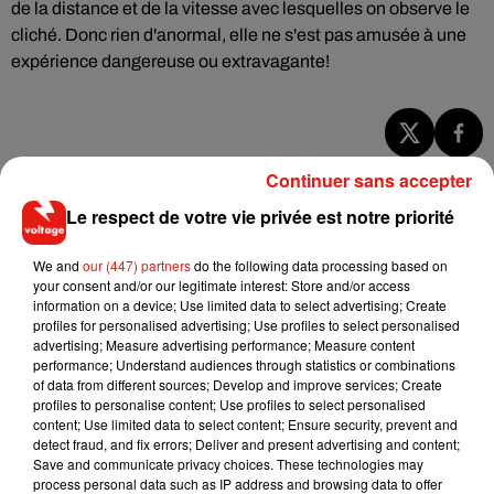
de la distance et de la vitesse avec lesquelles on observe le
cliché. Donc rien d'anormal, elle ne s'est pas amusée à une
expérience dangereuse ou extravagante!
Musique
Continuer sans accepter
Le respect de votre vie privée est notre priorité
RÜFÜS DU SOL annonce un nouvel
We and
our (447) partners
do the following data processing based on
album après sa tournée mondiale
your consent and/or our legitimate interest: Store and/or access
7 août 2026
information on a device; Use limited data to select advertising; Create
profiles for personalised advertising; Use profiles to select personalised
advertising; Measure advertising performance; Measure content
performance; Understand audiences through statistics or combinations
of data from different sources; Develop and improve services; Create
Angèle et Amélie Lens dévoilent leur
profiles to personalise content; Use profiles to select personalised
collaboration tant attendue
content; Use limited data to select content; Ensure security, prevent and
7 août 2026
detect fraud, and fix errors; Deliver and present advertising and content;
Save and communicate privacy choices. These technologies may
process personal data such as IP address and browsing data to offer