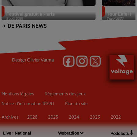
Netflix lance un immense Book
Des DJ sets au
Festival gratuit à Paris
Tour Eiffel !
3 août 2026
3 août 2026
+ DE PARIS NEWS
Design
Olivier Varma
Mentions légales
Règlements des jeux
Notice d’information RGPD
Plan du site
Archives
2026
2025
2024
2023
2022
Live :
National
Webradios
Podcasts