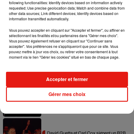
following functionalities: Identify devices based on information actively
requested; Use precise geolocation data; Match and combine data from
other data sources; Link different devices; Identify devices based on
Il y a 10 ans, DJ Snake changeait de
information transmitted automatically.
dimension avec son premier...
6 août 2026
Vous pouvez accepter en cliquant sur "Accepter et fermer", ou affiner en
sélectionnant les finalités et/ou partenaires dans "Gérer mes choix".
Vous pouvez également refuser en cliquant sur "Continuer sans
accepter". Vos préférences ne s'appliqueront que pour ce site. Vous
pouvez mettre à jour vos choix, ou retirer votre consentement à tout
Fred again.. et Latin Mafia dévoilent enfin
moment via le lien "Gérer les cookies" situé en bas de chaque page.
leur mixtape créée en...
3 août 2026
Accepter et fermer
Gérer mes choix
Swedish House Mafia et Lykke Li
dévoilent « Happiness Is So Sad »
31 juillet 2026
David Guetta et Carl Cox signent un B2B