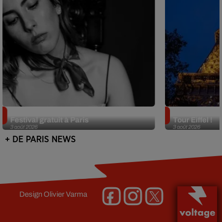
Netflix lance un immense Book
Des DJ sets au
Festival gratuit à Paris
Tour Eiffel !
3 août 2026
3 août 2026
+ DE PARIS NEWS
Design
Olivier Varma