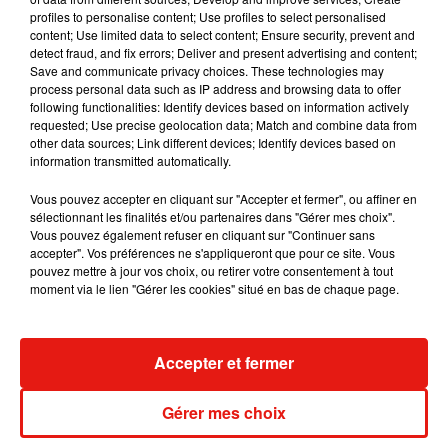
profiles to personalise content; Use profiles to select personalised
content; Use limited data to select content; Ensure security, prevent and
detect fraud, and fix errors; Deliver and present advertising and content;
Save and communicate privacy choices. These technologies may
Pour rappel, si
la version originale avait rencontré un succès
process personal data such as IP address and browsing data to offer
following functionalities: Identify devices based on information actively
phénoménal, selon plusieurs médias américains, au moins
requested; Use precise geolocation data; Match and combine data from
deux acteurs du casting initial devraient participer au reboot :
other data sources; Link different devices; Identify devices based on
Elizabeth Berkley, qui jouait le rôle Jessie, et Mario Lopez qui
information transmitted automatically.
incarnait Slater. Tous deux conserveront ainsi leur rôle
Vous pouvez accepter en cliquant sur "Accepter et fermer", ou affiner en
d’origine qui aura évolué depuis le temps. D'autre part,
sélectionnant les finalités et/ou partenaires dans "Gérer mes choix".
ce reboot de
Sauvés par le gong !
sera lancé le 25 novembre
Vous pouvez également refuser en cliquant sur "Continuer sans
prochain.
accepter". Vos préférences ne s'appliqueront que pour ce site. Vous
pouvez mettre à jour vos choix, ou retirer votre consentement à tout
moment via le lien "Gérer les cookies" situé en bas de chaque page.
Musique
Accepter et fermer
Gérer mes choix
RÜFÜS DU SOL annonce un nouvel
album après sa tournée mondiale