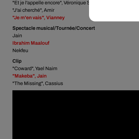
"Et je l'appelle encore", Véronique Sanson
"J'ai cherché", Amir
"Je m'en vais", Vianney
Spectacle musical/Tournée/Concert
Jain
Ibrahim Maalouf
Nekfeu
Clip
"Coward", Yael Naim
"Makeba", Jain
"The Missing", Cassius