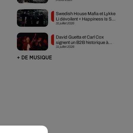
créée en...
Swedish House Mafia et Lykke
Li dévoilent « Happiness Is So
31 juillet 2026
Sad »
David Guetta et Carl Cox
signent un B2B historique à
31 juillet 2026
Ibiza
+ DE MUSIQUE