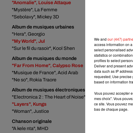
"Anomalie", Louise Attaque
"Mystère", La Femme
"Sebolavy", Mickey 3D
Album de musiques urbaines
"Hera", Georgio
We and
our (447) partn
"My World", Jul
access information on a 
"Sur le fil du rasoir", Kool Shen
select personalised ad
statistics or combinatio
Album de musiques du monde
profiles to select person
"Far From Home", Calypso Rose
Deliver and present adv
data such as IP address 
"Musique de France", Acid Arab
requested; Use precise g
"Ne so", Rokia Traore
based on information tra
Album de musiques électroniques ou dance
Vous pouvez accepter en 
"Electronica 2 : The Heart of Noise", Jean-Michel Jarre
mes choix". Vous pouvez
ce site. Vous pouvez met
"Layers", Kungs
bas de chaque page.
"Woman", Justice
Chanson originale
"A kele nta", MHD