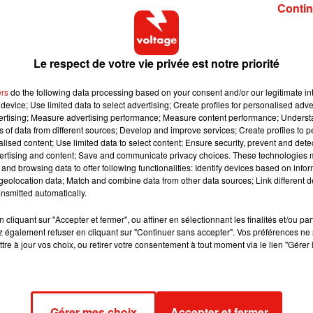
Contin
Le respect de votre vie privée est notre priorité
ers
do the following data processing based on your consent and/or our legitimate int
device; Use limited data to select advertising; Create profiles for personalised adver
vertising; Measure advertising performance; Measure content performance; Unders
ns of data from different sources; Develop and improve services; Create profiles to 
alised content; Use limited data to select content; Ensure security, prevent and detect
ertising and content; Save and communicate privacy choices. These technologies
and browsing data to offer following functionalities: Identify devices based on infor
eolocation data; Match and combine data from other data sources; Link different de
nsmitted automatically.
cliquant sur "Accepter et fermer", ou affiner en sélectionnant les finalités et/ou pa
 également refuser en cliquant sur "Continuer sans accepter". Vos préférences ne 
tre à jour vos choix, ou retirer votre consentement à tout moment via le lien "Gérer 
Gérer mes choix
Accepter et fermer