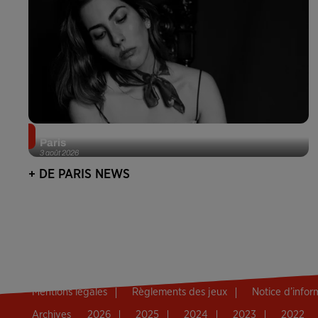
Netflix lance un immense Book Festival gratuit à
Paris
3 août 2026
+ DE PARIS NEWS
Mentions légales
Règlements des jeux
Notice d’info
Archives
2026
2025
2024
2023
2022