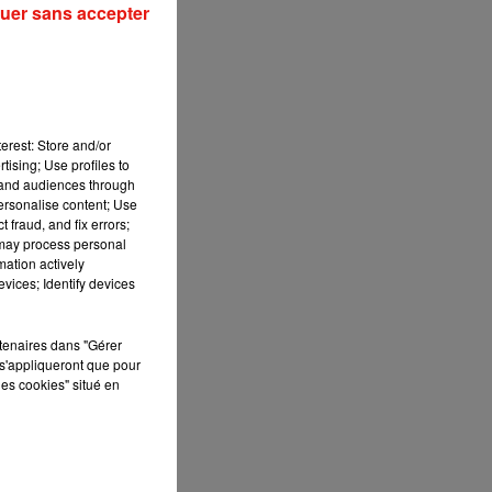
uer sans accepter
erest: Store and/or
tising; Use profiles to
tand audiences through
personalise content; Use
 fraud, and fix errors;
 may process personal
mation actively
vices; Identify devices
rtenaires dans "Gérer
s'appliqueront que pour
les cookies" situé en