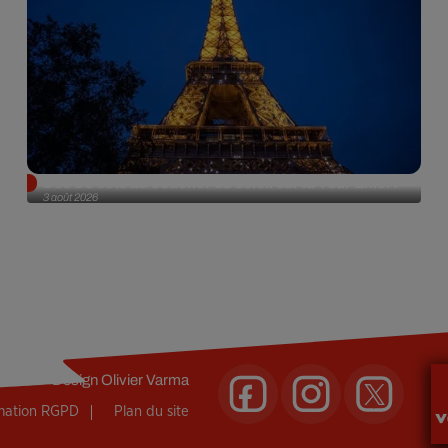
Des DJ sets au coucher du soleil sur la Tour Eiffel !
3 août 2026
Design
Olivier Varma
rmation RGPD
Plan du site