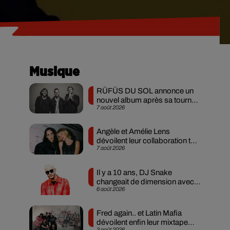
Musique
RÜFÜS DU SOL annonce un
nouvel album après sa tournée
7 août 2026
mondiale
Angèle et Amélie Lens
dévoilent leur collaboration tant
7 août 2026
attendue
Il y a 10 ans, DJ Snake
changeait de dimension avec
6 août 2026
son premier...
Fred again.. et Latin Mafia
dévoilent enfin leur mixtape
3 août 2026