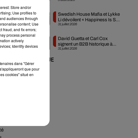
créée en...
erest: Store and/or
tising; Use profiles to
Swedish House Mafia et Lykke
tand audiences through
Li dévoilent « Happiness Is So
personalise content; Use
31 juillet 2026
Sad »
 fraud, and fix errors;
 may process personal
David Guetta et Carl Cox
mation actively
signent un B2B historique à
,
vices; Identify devices
31 juillet 2026
Ibiza
On
+ DE MUSIQUE
es
rtenaires dans "Gérer
 au
s'appliqueront que pour
les cookies" situé en
».
té
s