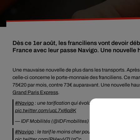
Dès ce 1er août, les franciliens vont devoir dé
France avec leur passe Navigo. Une nouvelle h
Une mauvaise nouvelle de plus dans les transports. Après
celle-ci concerne le porte-monnaie des franciliens. Ce mar
75€20 par mois, contre 73€ auparavant. Une nouvelle hauss
Grand Paris Express
.
#Navigo
: une tarification qui évolue pour améliorer vos t
pic.twitter.com/uaL7xI6a8K
— IDF Mobilités (@IDFmobilites)
31 juillet 2017
#Navigo
: le tarif le moins cher pour le réseau de transpo
pic.twitter.com/PHwvV7UzCc