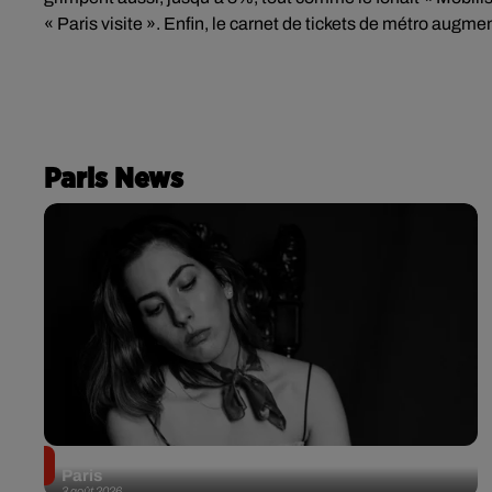
« Paris visite ». Enfin, le carnet de tickets de métro augme
Paris News
Netflix lance un immense Book Festival gratuit à
Paris
3 août 2026