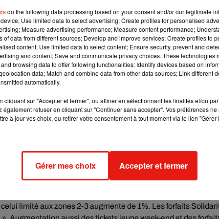
ers
do the following data processing based on your consent and/or our legitimate int
device; Use limited data to select advertising; Create profiles for personalised adver
vertising; Measure advertising performance; Measure content performance; Unders
ns of data from different sources; Develop and improve services; Create profiles to 
alised content; Use limited data to select content; Ensure security, prevent and detect
ertising and content; Save and communicate privacy choices. These technologies
a qualité des rames. On est compactés parce qu’il n’y a plus de
and browsing data to offer following functionalities: Identify devices based on infor
ui emprunte le RER D au quotidien : « étant donné l‘état des RER
eolocation data; Match and combine data from other data sources; Link different de
nsmitted automatically.
ie beaucoup plus pour ca ce n’est pas justifiable à ce niveau là. 
 de payer aussi cher. C’est le cas de Youssri, qui ne prend pas l
cliquant sur "Accepter et fermer", ou affiner en sélectionnant les finalités et/ou pa
go. « Le passe Navigo c’est une alternative quasiment obligatoire
 également refuser en cliquant sur "Continuer sans accepter". Vos préférences ne 
tre à jour vos choix, ou retirer votre consentement à tout moment via le lien "Gérer 
 ne vais pas m’empêcher de prendre les transports, donc je fraude 
Gérer mes choix
Accepter et fermer
ent inchangés. C’est le cas du ticket de métro unitaire (1€90).
lus de 7€ entre la capitale et la banlieue, ou encore à 6€50 de
celui limité aux zones 2-3 augmente de 1%. Les forfaits Solidari
s ». Augmentation aussi des tickets jeune week-end et des forfait