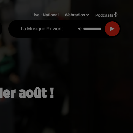
Live :
National
Webradios
Podcasts
La Musique Revient
-
er août !