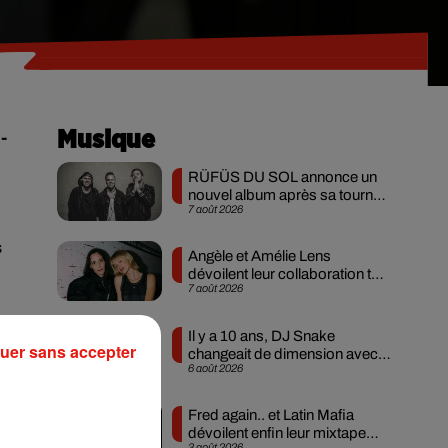
-
Musique
RÜFÜS DU SOL annonce un
nouvel album après sa tournée
7 août 2026
mondiale
s
Angèle et Amélie Lens
dévoilent leur collaboration tant
7 août 2026
attendue
Il y a 10 ans, DJ Snake
uer sans accepter
changeait de dimension avec
6 août 2026
son premier...
Fred again.. et Latin Mafia
dévoilent enfin leur mixtape
3 août 2026