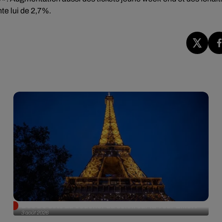
nte lui de 2,7%.
Des DJ sets au coucher du soleil sur la Tour Eiffel !
3 août 2026