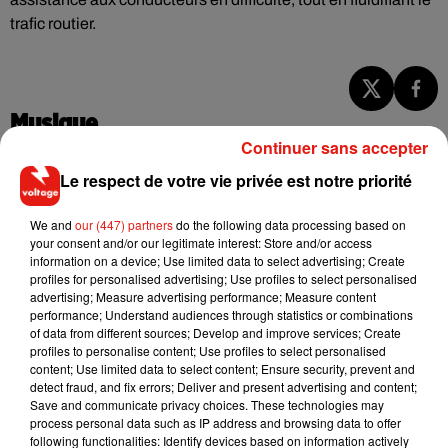
trafic routier.
Musique
Continuer sans accepter
Le respect de votre vie privée est notre priorité
RÜFÜS DU SOL annonce un nouvel
album après sa tournée mondiale
We and
our (447) partners
do the following data processing based on
7 août 2026
your consent and/or our legitimate interest: Store and/or access
information on a device; Use limited data to select advertising; Create
profiles for personalised advertising; Use profiles to select personalised
advertising; Measure advertising performance; Measure content
performance; Understand audiences through statistics or combinations
Angèle et Amélie Lens dévoilent leur
of data from different sources; Develop and improve services; Create
collaboration tant attendue
profiles to personalise content; Use profiles to select personalised
7 août 2026
content; Use limited data to select content; Ensure security, prevent and
detect fraud, and fix errors; Deliver and present advertising and content;
Save and communicate privacy choices. These technologies may
process personal data such as IP address and browsing data to offer
following functionalities: Identify devices based on information actively