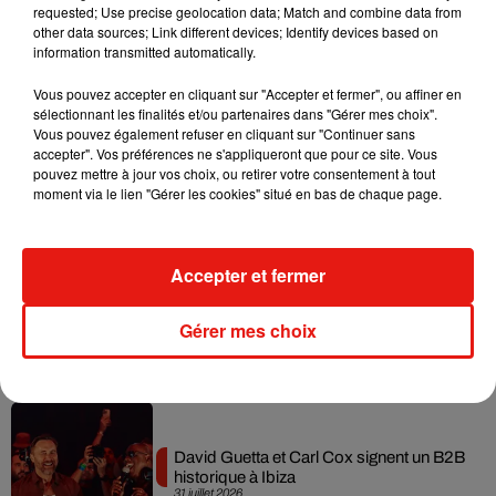
requested; Use precise geolocation data; Match and combine data from
Il y a 10 ans, DJ Snake changeait de
other data sources; Link different devices; Identify devices based on
dimension avec son premier...
information transmitted automatically.
6 août 2026
Vous pouvez accepter en cliquant sur "Accepter et fermer", ou affiner en
sélectionnant les finalités et/ou partenaires dans "Gérer mes choix".
Vous pouvez également refuser en cliquant sur "Continuer sans
accepter". Vos préférences ne s'appliqueront que pour ce site. Vous
Fred again.. et Latin Mafia dévoilent enfin
pouvez mettre à jour vos choix, ou retirer votre consentement à tout
leur mixtape créée en...
moment via le lien "Gérer les cookies" situé en bas de chaque page.
3 août 2026
Accepter et fermer
Swedish House Mafia et Lykke Li
Gérer mes choix
dévoilent « Happiness Is So Sad »
31 juillet 2026
David Guetta et Carl Cox signent un B2B
historique à Ibiza
31 juillet 2026