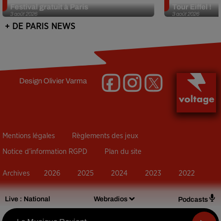
Festival gratuit à Paris
Tour Eiffel !
3 août 2026
3 août 2026
+ DE PARIS NEWS
Design
Olivier Varma
Mentions légales
Règlements des jeux
Notice d’information RGPD
Plan du site
Archives
2026
2025
2024
2023
2022
Live :
National
Webradios
Podcasts