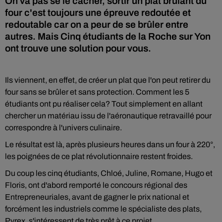
On va pas se le cacher, sortir un plat brûlant du
four c'est toujours une épreuve redoutée et
redoutable car on a peur de se brûler entre
autres. Mais Cinq étudiants de la Roche sur Yon
ont trouve une solution pour vous.
Ils viennent, en effet, de créer un plat que l'on peut retirer du
four sans se brûler et sans protection. Comment les 5
étudiants ont pu réaliser cela? Tout simplement en allant
chercher un matériau issu de l'aéronautique retravaillé pour
correspondre à l'univers culinaire.
Le résultat est là, après plusieurs heures dans un four à 220°,
les poignées de ce plat révolutionnaire restent froides.
Du coup les cinq étudiants, Chloé, Juline, Romane, Hugo et
Floris, ont d'abord remporté le concours régional des
Entrepreneuriales, avant de gagner le prix national et
forcément les industriels comme le spécialiste des plats,
Pyrex, s'intéressent de très prêt à ce projet.