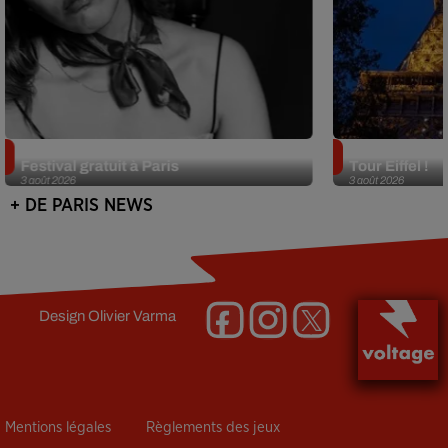
Netflix lance un immense Book
Des DJ sets au
Festival gratuit à Paris
Tour Eiffel !
3 août 2026
3 août 2026
+ DE PARIS NEWS
Design
Olivier Varma
Mentions légales
Règlements des jeux