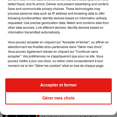
detect fraud, and fix errors; Deliver and present advertising and content;
Angèle et Amélie Lens dévoilent leur
Save and communicate privacy choices. These technologies may
collaboration tant attendue
process personal data such as IP address and browsing data to offer
7 août 2026
following functionalities: Identify devices based on information actively
requested; Use precise geolocation data; Match and combine data from
other data sources; Link different devices; Identify devices based on
information transmitted automatically.
Vous pouvez accepter en cliquant sur "Accepter et fermer", ou affiner en
Il y a 10 ans, DJ Snake changeait de
sélectionnant les finalités et/ou partenaires dans "Gérer mes choix".
dimension avec son premier...
Vous pouvez également refuser en cliquant sur "Continuer sans
6 août 2026
accepter". Vos préférences ne s'appliqueront que pour ce site. Vous
pouvez mettre à jour vos choix, ou retirer votre consentement à tout
moment via le lien "Gérer les cookies" situé en bas de chaque page.
Fred again.. et Latin Mafia dévoilent enfin
leur mixtape créée en...
Accepter et fermer
3 août 2026
Gérer mes choix
Swedish House Mafia et Lykke Li