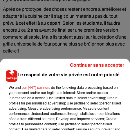
Après ce prototype, des choses restent encore à améliorer et
adapter à la cuisine car il s'agit d'un matériau pas du tout
prévu à cet effet là au départ. Selon les étudiants, il faudra
encore 1 ou 2 ans avant de finaliser une première version
commercialisable. Mais ils tablent aussi sur la création d'une
grille universelle de four pour ne plus se brûler non plus avec
celle-ci!
Continuer sans accepter
Le respect de votre vie privée est notre priorité
Musique
We and
our (447) partners
do the following data processing based on
your consent and/or our legitimate interest: Store and/or access
information on a device; Use limited data to select advertising; Create
RÜFÜS DU SOL annonce un nouvel
profiles for personalised advertising; Use profiles to select personalised
album après sa tournée mondiale
advertising; Measure advertising performance; Measure content
7 août 2026
performance; Understand audiences through statistics or combinations
of data from different sources; Develop and improve services; Create
profiles to personalise content; Use profiles to select personalised
content; Use limited data to select content; Ensure security, prevent and