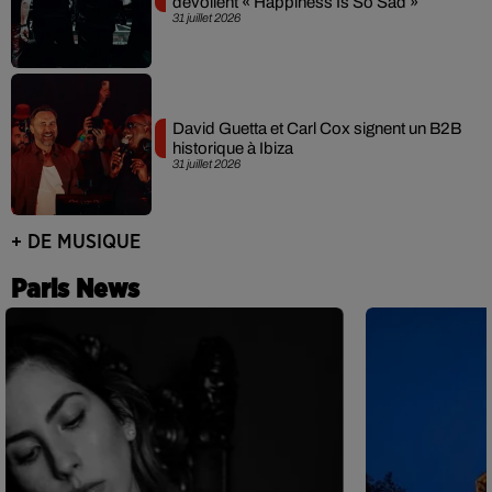
dévoilent « Happiness Is So Sad »
31 juillet 2026
David Guetta et Carl Cox signent un B2B
historique à Ibiza
31 juillet 2026
+ DE MUSIQUE
Paris News