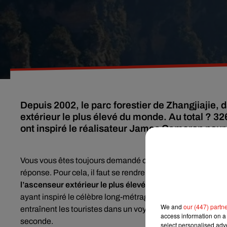
Depuis 2002, le parc forestier de Zhangjiajie, 
extérieur le plus élevé du monde. Au total ? 
ont inspiré le réalisateur James Cameron pour 
Vous vous êtes toujours demandé ce qui avait inspiré le 
réponse. Pour cela, il faut se rendre au sein
du parc foresti
l’ascenseur extérieur le plus élevé du monde, haut de 32
ayant inspiré le célèbre long-métrage. Arrimé à la falaise
We and
our (447) partn
entraînent les touristes dans un voyage de 88 secondes, l
access information on a 
seconde.
select personalised ad