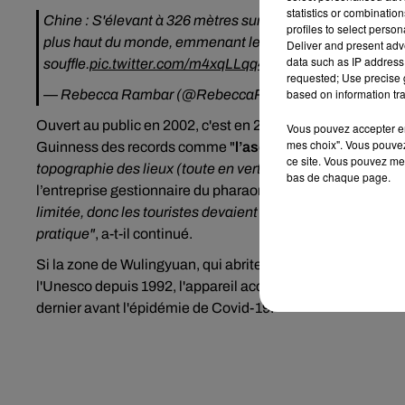
statistics or combinatio
Chine : S'élevant à 326 mètres sur la falaise qui a inspiré
profiles to select person
plus haut du monde, emmenant les courageux touristes ch
Deliver and present adv
data such as IP address 
souffle.
pic.twitter.com/m4xqLLqq4K
requested; Use precise g
based on information tra
— Rebecca Rambar (@RebeccaRambar)
November 19,
Ouvert au public en 2002, c'est en 2015 que l’ascenseur Ba
Vous pouvez accepter en 
mes choix". Vous pouvez
Guinness
des records comme "
l’ascenseur extérieur le 
ce site. Vous pouvez met
topographie des lieux (toute en verticalité) se prête vraim
bas de chaque page.
l’entreprise gestionnaire du pharaonique dispositif, cité pa
limitée, donc les touristes devaient patienter longtemps ou 
pratique"
, a-t-il continué.
Si la zone de Wulingyuan, qui abrite l'ascenseur, s'étend 
l'Unesco
depuis 1992, l'appareil accueille p
lus de 8.000 vi
dernier avant l'épidémie de Covid-19.