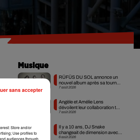
Musique
RÜFÜS DU SOL annonce un
nouvel album après sa tournée
7 août 2026
mondiale
uer sans accepter
a
Angèle et Amélie Lens
dévoilent leur collaboration tant
7 août 2026
attendue
Il y a 10 ans, DJ Snake
erest: Store and/or
changeait de dimension avec
tising; Use profiles to
6 août 2026
son premier...
tand audiences through