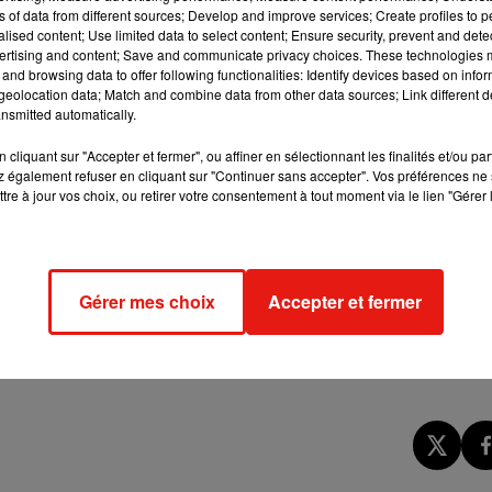
ns of data from different sources; Develop and improve services; Create profiles to 
 le paysage du film à succès "Avatar", un ascenseur extérieur est 
alised content; Use limited data to select content; Ensure security, prevent and detect
inois vers des vues à couper le
ertising and content; Save and communicate privacy choices. These technologies
and browsing data to offer following functionalities: Identify devices based on infor
eolocation data; Match and combine data from other data sources; Link different de
nsmitted automatically.
 2020
ilong (qui signifie "Cent dragons"), a été reconnu par le
Livre
cliquant sur "Accepter et fermer", ou affiner en sélectionnant les finalités et/ou pa
 également refuser en cliquant sur "Continuer sans accepter". Vos préférences ne 
plus élevé du monde
"
.
"O
n a construit l’ascenseur parce que la
tre à jour vos choix, ou retirer votre consentement à tout moment via le lien "Gérer 
ent à ce mode de transport"
, a ainsi expliqué Liu Jie, le directeur 
r
Ouest France
.
"Avant, il n’y avait qu’un téléphérique à la capaci
monter à pied, ce qui prend trois heures, et n’était pas très
Gérer mes choix
Accepter et fermer
sur 26.000 hectares et est classée au patrimoine mondial de
siteurs en moyenne chaque jour. Ils étaient environ 14.000 l'an