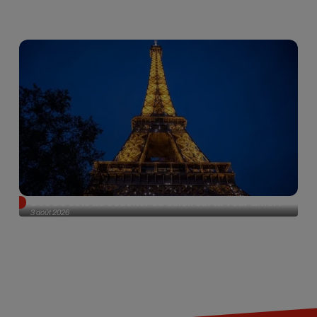
Des DJ sets au coucher du soleil sur la Tour Eiffel !
3 août 2026