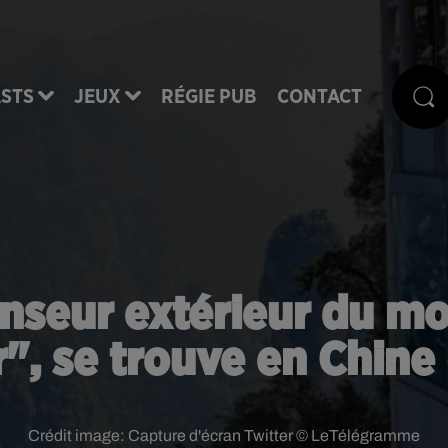
STS
JEUX
RÉGIE PUB
CONTACT
nseur extérieur du mo
", se trouve en Chine
Crédit image:
Capture d'écran Twitter © LeTélégramme