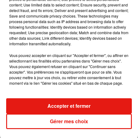
content; Use limited data to select content; Ensure security, prevent and
detect fraud, and fix errors; Deliver and present advertising and content;
Save and communicate privacy choices. These technologies may
process personal data such as IP address and browsing data to offer
Angèle et Amélie Lens dévoilent leur
following functionalities: Identify devices based on information actively
collaboration tant attendue
7 août 2026
requested; Use precise geolocation data; Match and combine data from
other data sources; Link different devices; Identify devices based on
information transmitted automatically.
Vous pouvez accepter en cliquant sur "Accepter et fermer", ou affiner en
sélectionnant les finalités et/ou partenaires dans "Gérer mes choix".
Il y a 10 ans, DJ Snake changeait de
Vous pouvez également refuser en cliquant sur "Continuer sans
dimension avec son premier...
accepter". Vos préférences ne s'appliqueront que pour ce site. Vous
6 août 2026
pouvez mettre à jour vos choix, ou retirer votre consentement à tout
moment via le lien "Gérer les cookies" situé en bas de chaque page.
Fred again.. et Latin Mafia dévoilent enfin
Accepter et fermer
leur mixtape créée en...
3 août 2026
Gérer mes choix