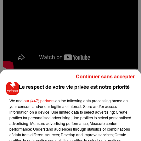
Continuer sans accepter
Le respect de votre vie privée est notre priorité
Musique
We and
our (447) partners
do the following data processing based on
your consent and/or our legitimate interest: Store and/or access
information on a device; Use limited data to select advertising; Create
profiles for personalised advertising; Use profiles to select personalised
RÜFÜS DU SOL annonce un nouvel
advertising; Measure advertising performance; Measure content
album après sa tournée mondiale
performance; Understand audiences through statistics or combinations
7 août 2026
of data from different sources; Develop and improve services; Create
profiles to personalise content; Use profiles to select personalised