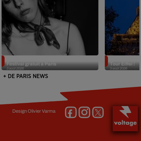
Netflix lance un immense Book
Des DJ sets au
Festival gratuit à Paris
Tour Eiffel !
3 août 2026
3 août 2026
+ DE PARIS NEWS
Design
Olivier Varma