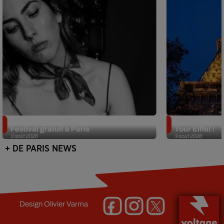
Netflix lance un immense Book
Des DJ sets au
Festival gratuit à Paris
Tour Eiffel !
3 août 2026
3 août 2026
+ DE PARIS NEWS
Design
Olivier Varma