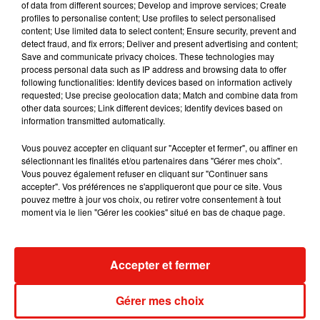
of data from different sources; Develop and improve services; Create
profiles to personalise content; Use profiles to select personalised
L'épidémie de Covid-19 a fait 15 nouveaux morts en 24
content; Use limited data to select content; Ensure security, prevent and
heures dans les hôpitaux en France, a annoncé mercredi la
detect fraud, and fix errors; Deliver and present advertising and content;
Save and communicate privacy choices. These technologies may
Direction générale de la Santé (DGS) qui alerte sur une
process personal data such as IP address and browsing data to offer
hausse des tests positifs notamment chez les jeunes
following functionalities: Identify devices based on information actively
adultes.
requested; Use precise geolocation data; Match and combine data from
other data sources; Link different devices; Identify devices based on
Le bilan total du nombre de décès depuis le début de
information transmitted automatically.
l'épidémie s'élève à 30 238.
Vous pouvez accepter en cliquant sur "Accepter et fermer", ou affiner en
Le nombre de patients atteints d'une forme sévère du Covid-
sélectionnant les finalités et/ou partenaires dans "Gérer mes choix".
Vous pouvez également refuser en cliquant sur "Continuer sans
19 hospitalisés en réanimation poursuit sa décrue, avec 380
accepter". Vos préférences ne s'appliqueront que pour ce site. Vous
malades concernés, soit cinq de moins que mardi.
pouvez mettre à jour vos choix, ou retirer votre consentement à tout
moment via le lien "Gérer les cookies" situé en bas de chaque page.
Musique
Accepter et fermer
Gérer mes choix
RÜFÜS DU SOL annonce un nouvel