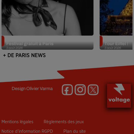
Netflix lance un immense Book
Des DJ sets au
Festival gratuit à Paris
Tour Eiffel !
3 août 2026
3 août 2026
+ DE PARIS NEWS
Design
Olivier Varma
Mentions légales
Règlements des jeux
Notice d’information RGPD
Plan du site