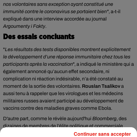
nos volontaires sans exception ayant constitué une
immunité contre le coronavirus se portaient bien"
, a-t-il
expliqué dans une interview accordée au journal
Argoumenty i Fakty
.
Des essais concluants
"
Les résultats des tests disponibles montrent explicitement
le développement d’une réponse immunitaire chez tous les
participants après la vaccination
", a indiqué le ministère qui a
également annoncé qu’aucun effet secondaire, ni
complication ni réaction indésirable, n’a été constaté au
moment de la sortie des volontaires.
Rouslan Tsalikov
a
aussi tenu à rappeler que les virologues et les médecins
militaires russes avaient participé au développement de
vaccins contre des maladies graves comme Ebola.
D'autre part, comme le révèle aujourd'hui
Bloomberg
, des
dizaines de membres de l’élite politique et commerciale
Continuer sans accepter
russe auraient eu accès depuis avril, à un