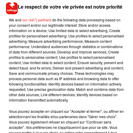
vaccin expérimental contre le Covid-19. Une campagne
Le respect de votre vie privée est notre priorité
menée dans une très grande discrétion, pour éviter un afflux
de volontaires. Selon le
New York Times
, une troisième
We and
our (447) partners
do the following data processing based on
phase des tests devrait être néanmoins être menée en
your consent and/or our legitimate interest: Store and/or access
information on a device; Use limited data to select advertising; Create
septembre.
L’objectif est de produire 30 millions de doses
profiles for personalised advertising; Use profiles to select personalised
pour un usage national, puis 170 millions de doses
advertising; Measure advertising performance; Measure content
destinées à d’autres pays
.
performance; Understand audiences through statistics or combinations
of data from different sources; Develop and improve services; Create
profiles to personalise content; Use profiles to select personalised
content; Use limited data to select content; Ensure security, prevent and
detect fraud, and fix errors; Deliver and present advertising and content;
Save and communicate privacy choices. These technologies may
Musique
process personal data such as IP address and browsing data to offer
following functionalities: Identify devices based on information actively
requested; Use precise geolocation data; Match and combine data from
other data sources; Link different devices; Identify devices based on
RÜFÜS DU SOL annonce un nouvel
information transmitted automatically.
album après sa tournée mondiale
7 août 2026
Vous pouvez accepter en cliquant sur "Accepter et fermer", ou affiner en
sélectionnant les finalités et/ou partenaires dans "Gérer mes choix".
Vous pouvez également refuser en cliquant sur "Continuer sans
accepter". Vos préférences ne s'appliqueront que pour ce site. Vous
pouvez mettre à jour vos choix, ou retirer votre consentement à tout