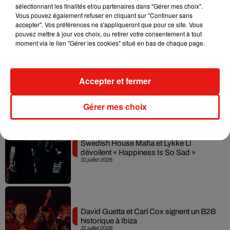
sélectionnant les finalités et/ou partenaires dans "Gérer mes choix".
Il y a 10 ans, DJ Snake changeait de
Vous pouvez également refuser en cliquant sur "Continuer sans
dimension avec son premier...
6 août 2026
accepter". Vos préférences ne s'appliqueront que pour ce site. Vous
pouvez mettre à jour vos choix, ou retirer votre consentement à tout
moment via le lien "Gérer les cookies" situé en bas de chaque page.
Fred again.. et Latin Mafia dévoilent enfin
Accepter et fermer
leur mixtape créée en...
3 août 2026
Gérer mes choix
Swedish House Mafia et Lykke Li
dévoilent « Happiness Is So Sad »
31 juillet 2026
David Guetta et Carl Cox signent un B2B
historique à Ibiza
31 juillet 2026