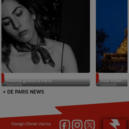
Netflix lance un immense Book
Des DJ sets au
Festival gratuit à Paris
Tour Eiffel !
3 août 2026
3 août 2026
+ DE PARIS NEWS
Design
Olivier Varma