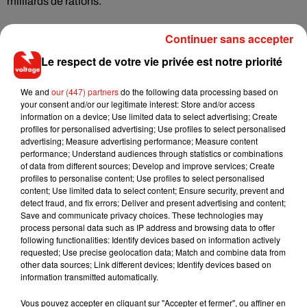
milliards de rations.
"En 2019, 135 millions de personnes ont souffert de la faim,
Continuer sans accepter
le nombre le plus élevé depuis de nombreuses années.
Le respect de votre vie privée est notre priorité
Cette augmentation a été causée en majeure partie par la
guerre et les conflits armés." La pandémie de coronavirus a
We and
our (447) partners
do the following data processing based on
également contribué à la forte augmentation du nombre de
your consent and/or our legitimate interest: Store and/or access
victimes de la faim dans le monde, selon le comité Nobel
information on a device; Use limited data to select advertising; Create
profiles for personalised advertising; Use profiles to select personalised
norvégien.
advertising; Measure advertising performance; Measure content
performance; Understand audiences through statistics or combinations
"L'action du Programme alimentaire mondial au profit de
of data from different sources; Develop and improve services; Create
profiles to personalise content; Use profiles to select personalised
l'humanité est une entreprise que toutes les nations du
content; Use limited data to select content; Ensure security, prevent and
monde devraient approuver et soutenir", a-t-il conclu.
detect fraud, and fix errors; Deliver and present advertising and content;
Save and communicate privacy choices. These technologies may
process personal data such as IP address and browsing data to offer
following functionalities: Identify devices based on information actively
requested; Use precise geolocation data; Match and combine data from
other data sources; Link different devices; Identify devices based on
Musique
information transmitted automatically.
Vous pouvez accepter en cliquant sur "Accepter et fermer", ou affiner en