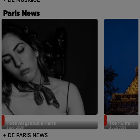
+ DE MUSIQUE
Paris News
Netflix lance un immense Book
Des DJ sets au
Festival gratuit à Paris
Tour Eiffel !
3 août 2026
3 août 2026
+ DE PARIS NEWS