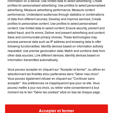
information on a device; Use limited data to select advertising; Create
profiles for personalised advertising; Use profiles to select personalised
advertising; Measure advertising performance; Measure content
Musique
performance; Understand audiences through statistics or combinations
of data from different sources; Develop and improve services; Create
profiles to personalise content; Use profiles to select personalised
content; Use limited data to select content; Ensure security, prevent and
Fred again.. et Latin Mafia dévoilent enfin
detect fraud, and fix errors; Deliver and present advertising and content;
leur mixtape créée en...
Save and communicate privacy choices. These technologies may
3 août 2026
process personal data such as IP address and browsing data to offer
following functionalities: Identify devices based on information actively
requested; Use precise geolocation data; Match and combine data from
other data sources; Link different devices; Identify devices based on
information transmitted automatically.
Swedish House Mafia et Lykke Li
Vous pouvez accepter en cliquant sur "Accepter et fermer", ou affiner en
dévoilent « Happiness Is So Sad »
sélectionnant les finalités et/ou partenaires dans "Gérer mes choix".
31 juillet 2026
Vous pouvez également refuser en cliquant sur "Continuer sans
accepter". Vos préférences ne s'appliqueront que pour ce site. Vous
pouvez mettre à jour vos choix, ou retirer votre consentement à tout
moment via le lien "Gérer les cookies" situé en bas de chaque page.
David Guetta et Carl Cox signent un B2B
historique à Ibiza
31 juillet 2026
Accepter et fermer