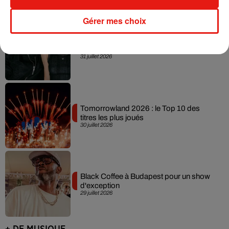
Gérer mes choix
Angèle officialise la sortie de "Run" avec
Amelie Lens
31 juillet 2026
Tomorrowland 2026 : le Top 10 des
titres les plus joués
30 juillet 2026
Black Coffee à Budapest pour un show
d'exception
29 juillet 2026