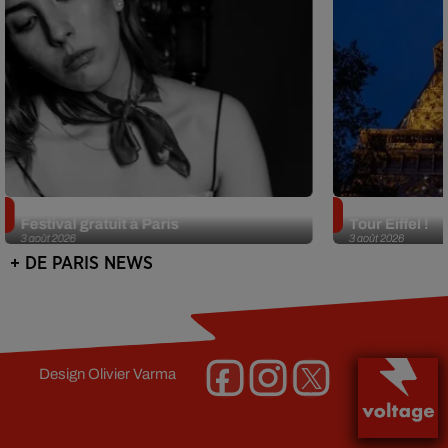
Netflix lance un immense Book
Des DJ sets au
Festival gratuit à Paris
Tour Eiffel !
3 août 2026
3 août 2026
+ DE PARIS NEWS
Design
Olivier Varma