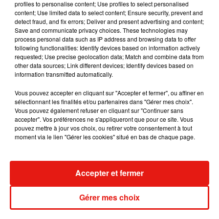
avoir été prévenu, mais cela ne change pas le résultat sur le
profiles to personalise content; Use profiles to select personalised
content; Use limited data to select content; Ensure security, prevent and
chemin du travail pour les usagers franciliens : le trafic est à
detect fraud, and fix errors; Deliver and present advertising and content;
l’arrêt jusqu’à dimanche entre les gares Laplace (Val-de-
Save and communicate privacy choices. These technologies may
Marne) et Bourg-la-Reine (Hauts-de-Seine). Les travaux ont
process personal data such as IP address and browsing data to offer
following functionalities: Identify devices based on information actively
débuté à Arcueil-Cachan (Val-de-Marne) dans le cadre du
requested; Use precise geolocation data; Match and combine data from
Grand Paris Express.
other data sources; Link different devices; Identify devices based on
information transmitted automatically.
Et puisque l’adage jamais deux sans trois fonctionne aussi
pour les trains franciliens, tout ce mois de Novembre, sur le
Vous pouvez accepter en cliquant sur "Accepter et fermer", ou affiner en
sélectionnant les finalités et/ou partenaires dans "Gérer mes choix".
RER C , le trafic sera interrompu dès 21h30 en semaine sur
Vous pouvez également refuser en cliquant sur "Continuer sans
les axes
Austerlitz/Massy
ET
Austerlitz/Juvisy
.⬨
accepter". Vos préférences ne s'appliqueront que pour ce site. Vous
pouvez mettre à jour vos choix, ou retirer votre consentement à tout
moment via le lien "Gérer les cookies" situé en bas de chaque page.
Musique
Accepter et fermer
Gérer mes choix
RÜFÜS DU SOL annonce un nouvel
album après sa tournée mondiale
7 août 2026