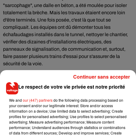
"sarcophage", une dalle en béton, a été moulée pour isoler
totalement la brèche. Mais les travaux étaient encore loin
d'être terminés. Une fois posée, c'est là que tout se
compliquait. Les équipes ont dû démonter tous les
échafaudages installés dans le tunnel, nettoyer le chantier,
vérifier des dizaines d'installations électriques, des
panneaux de signalisation, de communication et, surtout,
faire passer plusieurs trains d'essai pour s'assurer de la
sécurité de la voie.
Une phase dite "d'intervention" qui était censée durer, au
Continuer sans accepter
minimum quatre heures. C'est la raison pour laquelle la
Le respect de votre vie privée est notre priorité
RATP avait préféré être prudente après ce qu'elle qualifie
d'incident sans précédent, en n'annonçant la reprise qu'au
We and
our (447) partners
do the following data processing based on
tout dernier moment.
your consent and/or our legitimate interest: Store and/or access
information on a device; Use limited data to select advertising; Create
Une semaine décidément compliquée dans les RER
profiles for personalised advertising; Use profiles to select personalised
advertising; Measure advertising performance; Measure content
Alors que tout est rentré dans l’ordre pour la ligne A, les
performance; Understand audiences through statistics or combinations
difficultés se concentrent maintenant sur le
RER B
. Non sans
of data from different sources; Develop and improve services; Create