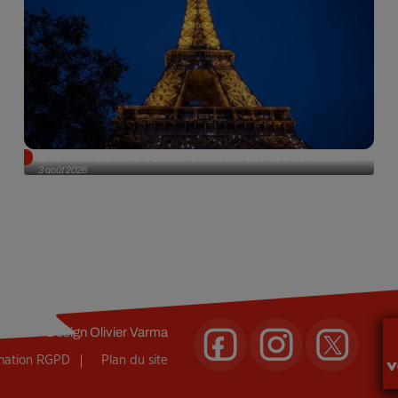
Des DJ sets au coucher du soleil sur la Tour Eiffel !
3 août 2026
Design
Olivier Varma
rmation RGPD
Plan du site