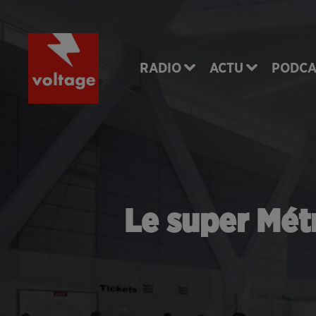
RADIO
ACTU
PODCA
Le super Métr