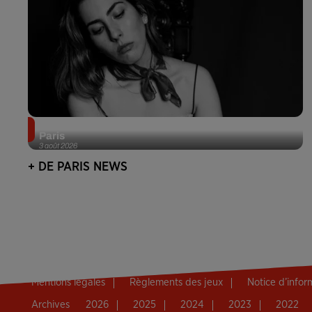
Netflix lance un immense Book Festival gratuit à
Paris
3 août 2026
+ DE PARIS NEWS
Mentions légales
Règlements des jeux
Notice d’info
Archives
2026
2025
2024
2023
2022