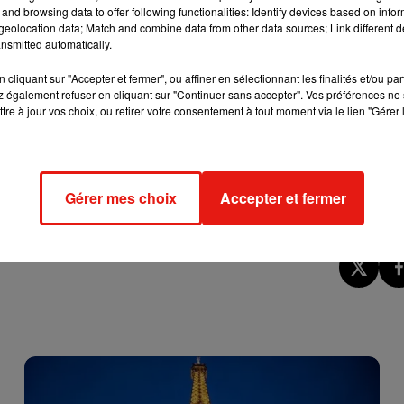
 donc très compliqué à tenir pour le reste de la ligne 16 (jusqu’à
and browsing data to offer following functionalities: Identify devices based on infor
eolocation data; Match and combine data from other data sources; Link different de
antier a déjà pris des mois de retard.
nsmitted automatically.
-de-Gaulle ne devrait quant à elle pas être mise en service avant
cliquant sur "Accepter et fermer", ou affiner en sélectionnant les finalités et/ou pa
lage olympique à plusieurs sites de compétition ainsi qu'au centre 
 également refuser en cliquant sur "Continuer sans accepter". Vos préférences ne 
dans le dossier de candidature de Paris 2024.
tre à jour vos choix, ou retirer votre consentement à tout moment via le lien "Gérer 
rly et le plateau de Saclay ne devrait pas pouvoir sortir de terre
lendrier recalé sur des bases réalistes pour tenir autant que
Gérer mes choix
Accepter et fermer