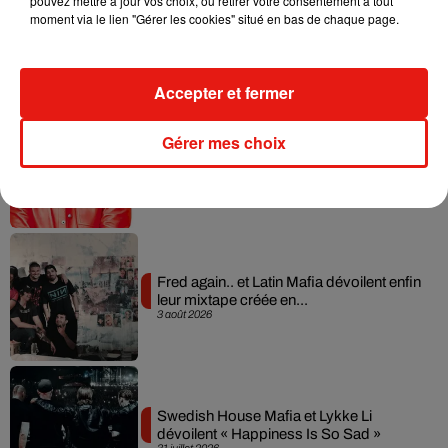
pouvez mettre à jour vos choix, ou retirer votre consentement à tout
Angèle et Amélie Lens dévoilent leur
moment via le lien "Gérer les cookies" situé en bas de chaque page.
collaboration tant attendue
7 août 2026
Accepter et fermer
Gérer mes choix
Il y a 10 ans, DJ Snake changeait de
dimension avec son premier...
6 août 2026
Fred again.. et Latin Mafia dévoilent enfin
leur mixtape créée en...
3 août 2026
Swedish House Mafia et Lykke Li
dévoilent « Happiness Is So Sad »
31 juillet 2026