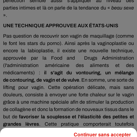
perfection semble aussi s'appliquer au niveau des
parties intimes et
là on parle de la tendance du «
beau sexe
».
UNE TECHNIQUE APPROUVEE AUX ÉTATS-UNIS
Pas question de recouvrir son vagin de maquillage (comme
le font les stars du porno). Ainsi après la
vaginoplastie
ou
encore la
labioplastie,
il existe une nouvelle technique,
approuvée par la Food and
Drugs
Administration
(l'administration américaine des aliments et des
médicaments) :
il s'agit du
vontouring,
un mélange
de
contouring,
de vagin et de vulve
. En somme, une sorte de
lifting pour vagin. Cette opération délicate, mais sans
douleurs, consiste à envoyer une forte chaleur sur le vagin
grâce à une machine spéciale afin de stimuler la production
de collagène et donc la formation de nouveaux tissus dans le
but de
favoriser la souplesse et l'élasticité des petites et
grandes lèvres
. Cette pratique comporterait toutefois
quelques risques, notamment au niveau du fonctionnement
Continuer sans accepter