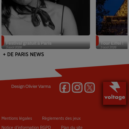
Netflix lance un immense Book
Des DJ sets au
Festival gratuit à Paris
Tour Eiffel !
3 août 2026
3 août 2026
+ DE PARIS NEWS
Design
Olivier Varma
Mentions légales
Règlements des jeux
Notice d’information RGPD
Plan du site