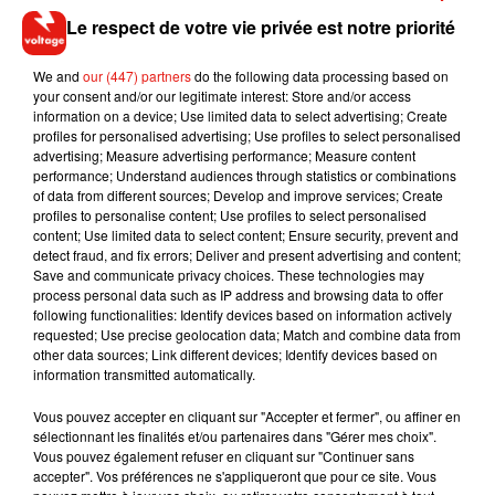
naturel du sexe féminin… À vos risques et périls donc !
Le respect de votre vie privée est notre priorité
D'ailleurs, la presse féminine pose la question de la définition
d'un vagin beau et d'un vagin laid :
qui peut réellement
We and
our (447) partners
do the following data processing based on
your consent and/or our legitimate interest: Store and/or access
évaluer l'aspect physique du sexe féminin ?
Et pour cause,
information on a device; Use limited data to select advertising; Create
il en existe de toutes sortes : taille des lèvres (8 femmes sur
profiles for personalised advertising; Use profiles to select personalised
10 auraient les petites lèvres qui dépassent des grandes) ou
advertising; Measure advertising performance; Measure content
performance; Understand audiences through statistics or combinations
encore teintes de rose.
of data from different sources; Develop and improve services; Create
profiles to personalise content; Use profiles to select personalised
content; Use limited data to select content; Ensure security, prevent and
detect fraud, and fix errors; Deliver and present advertising and content;
Save and communicate privacy choices. These technologies may
Musique
process personal data such as IP address and browsing data to offer
following functionalities: Identify devices based on information actively
requested; Use precise geolocation data; Match and combine data from
other data sources; Link different devices; Identify devices based on
RÜFÜS DU SOL annonce un nouvel
information transmitted automatically.
album après sa tournée mondiale
7 août 2026
Vous pouvez accepter en cliquant sur "Accepter et fermer", ou affiner en
sélectionnant les finalités et/ou partenaires dans "Gérer mes choix".
Vous pouvez également refuser en cliquant sur "Continuer sans
accepter". Vos préférences ne s'appliqueront que pour ce site. Vous